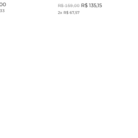
00
R$
135
,
15
R$
159
,
00
,33
2
x
R$ 67,57