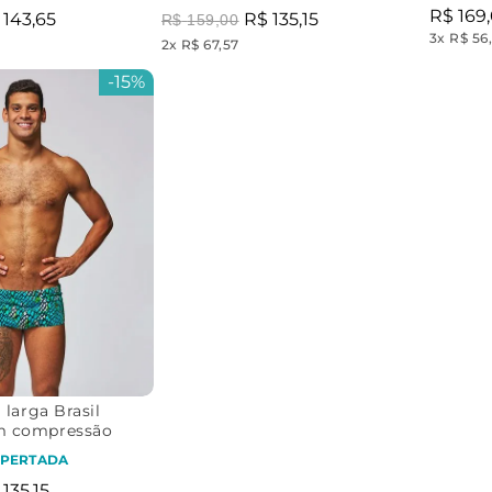
R$
169
,
143
,
65
R$
135
,
15
R$
159
,
00
3
x
R$ 56
2
x
R$ 67,57
-
15%
 larga Brasil
m compressão
PERTADA
135
,
15