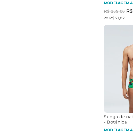
MODELAGEM A
R$
R$
169
,
00
2
x
R$ 71,82
Sunga de nat
- Botânica
MODELAGEM A