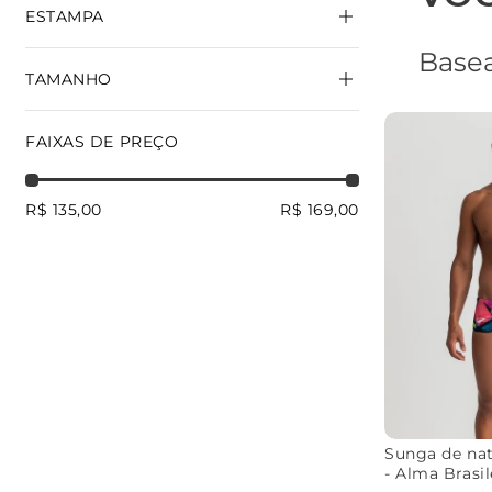
ESTAMPA
LATERAL LARGA
Basea
TAMANHO
AMIZADE
BOTÂNICA
ALMA
BRASILEIRA
PP
P
GG
FAIXAS DE PREÇO
R$ 135,00
R$ 169,00
Sunga de nat
- Alma Brasil