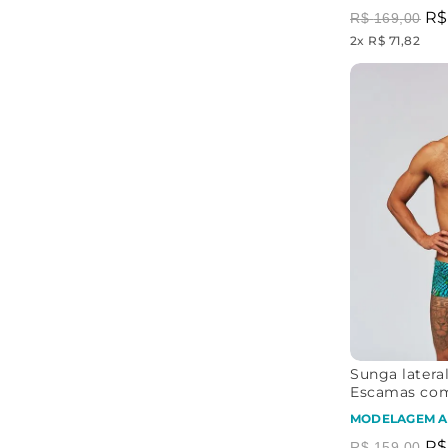
R$
R$
169
,
00
2
x
R$ 71,82
Sunga lateral
Escamas co
MODELAGEM A
R$
R$
159
,
00