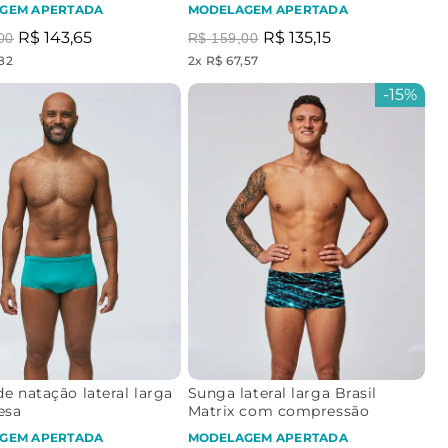
Brasil
GEM APERTADA
MODELAGEM APERTADA
R$
143
,
65
R$
135
,
15
00
R$
159
,
00
,82
2
x
R$ 67,57
-
15%
e natação lateral larga
Sunga lateral larga Brasil
esa
Matrix com compressão
GEM APERTADA
MODELAGEM APERTADA