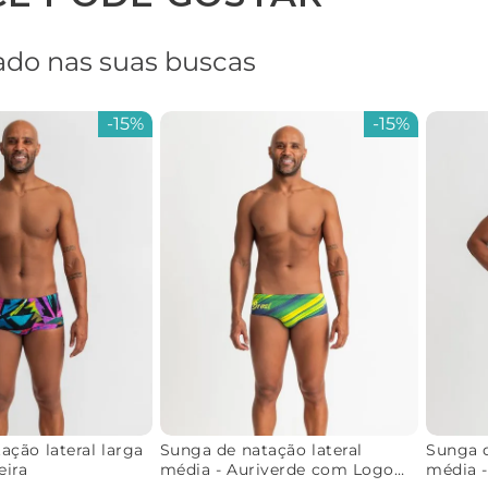
do nas suas buscas
-
15%
-
15%
ação lateral larga
Sunga de natação lateral
Sunga d
eira
média - Auriverde com Logo
média 