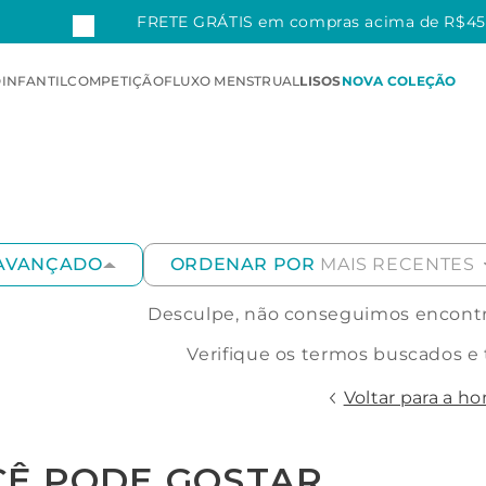
FM
FRETE GRÁTIS em compras acima de R$4
O
INFANTIL
COMPETIÇÃO
FLUXO MENSTRUAL
LISOS
NOVA COLEÇÃO
 AVANÇADO
ORDENAR POR
MAIS RECENTES
Desculpe, não conseguimos encontra
Verifique os termos buscados e
Voltar para a h
CÊ PODE GOSTAR