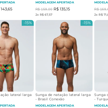
Brasil
PERTADA
MODELAGEM APERTADA
MODELA
143
,
65
R$
135
,
15
R$
159
,
00
R$
169
,
2
x
R$ 67,57
2
x
R$ 71
-
15%
-
15%
ação lateral larga
Sunga de natação lateral larga
Sunga d
- Brasil Conexão
- Turqu
PERTADA
MODELAGEM APERTADA
MODELA