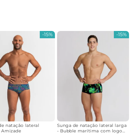
-
15%
-
15%
e natação lateral
Sunga de natação lateral larga
- Amizade
- Bubble marítima com logo