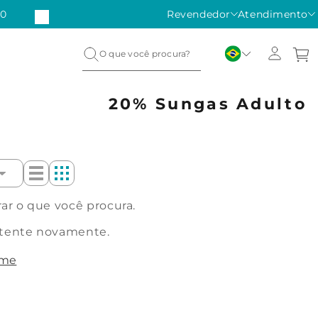
50
Revendedor
Atendimento
20% Sungas Adulto
r o que você procura.
 tente novamente.
ome