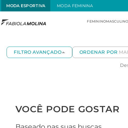
MODA ESPORTIVA
MODA FEMININA
FEMININO
MASCULIN
TERMOS MAIS BUSCADOS
1
º
sunquini
FILTRO AVANÇADO
ORDENAR POR
MA
2
º
menstrual
Des
3
º
traje
4
º
traje infantil
5
º
radiante
6
º
chamas
VOCÊ PODE GOSTAR
Baseado nas suas buscas