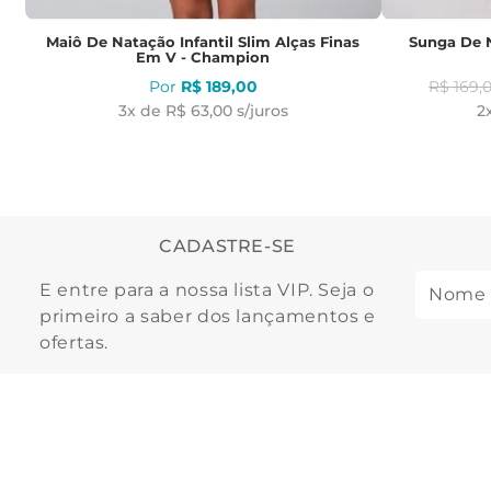
Maiô De Natação Infantil Slim Alças Finas
Sunga De N
Em V - Champion
R$
189
,
00
R$
169
,
3
x de
R$ 63,00
s/juros
2
CADASTRE-SE
E entre para a nossa lista VIP. Seja o
primeiro a saber dos lançamentos e
ofertas.