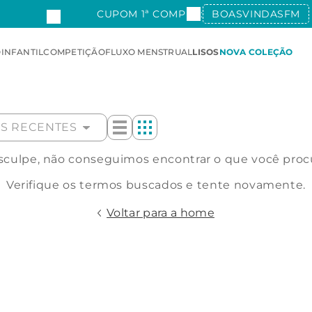
CUPOM 1ª COMPRA:
BOASVINDASFM
O
INFANTIL
COMPETIÇÃO
FLUXO MENSTRUAL
LISOS
NOVA COLEÇÃO
IS RECENTES
culpe, não conseguimos encontrar o que você proc
Verifique os termos buscados e tente novamente.
Voltar para a home