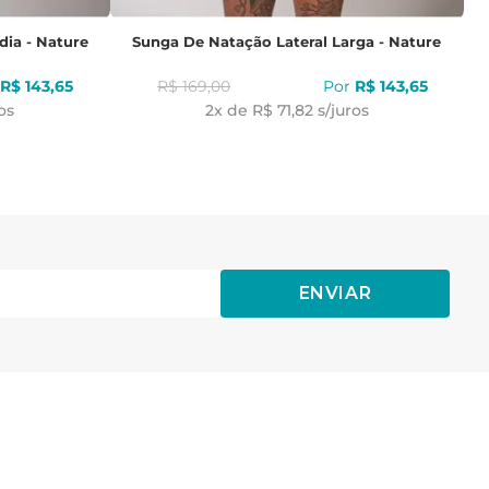
dia - Nature
Sunga De Natação Lateral Larga - Nature
R$
143
,
65
R$
169
,
00
R$
143
,
65
os
2
x de
R$ 71,82
s/juros
ENVIAR