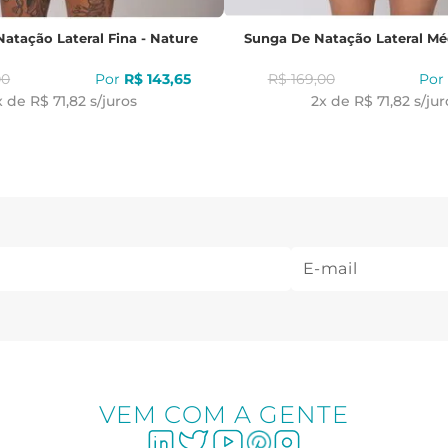
atação Lateral Fina - Nature
Sunga De Natação Lateral Mé
00
R$
143
,
65
R$
169
,
00
x de
R$ 71,82
s/juros
2
x de
R$ 71,82
s/jur
VEM COM A GENTE