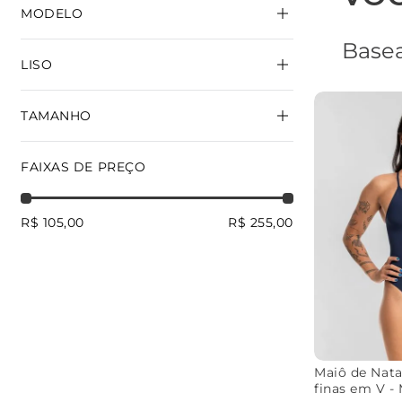
ALÇAS EM V
MODELO
CONVENCIONAL
Basea
LATERAL MÉDIA
LISO
LATERAL LARGA
MAIÔ SOL
MAIÔ BELA
TAMANHO
VERDE
ROYAL
MARINHO
MAIÔ SHAPE
TOP FAB
PP
P
M
G
FAIXAS DE PREÇO
SUNGA INFANTIL
GG
2GG
MAIÔ INFANTIL
MAIÔ DIVA
R$ 105,00
R$ 255,00
Maiô de Nata
finas em V 