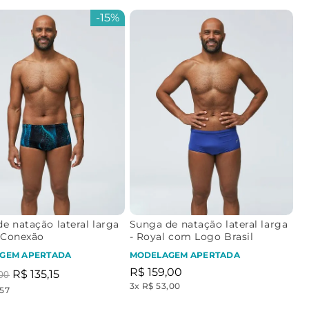
-
15%
e natação lateral larga
Sunga de natação lateral larga
l Conexão
- Royal com Logo Brasil
GEM APERTADA
MODELAGEM APERTADA
R$
159
,
00
R$
135
,
15
00
3
x
R$ 53,00
,57