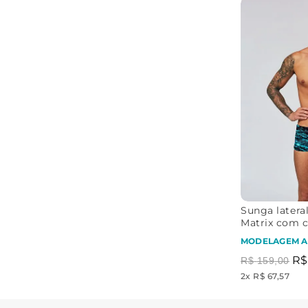
Sunga lateral
Matrix com 
MODELAGEM A
R$
R$
159
,
00
2
x
R$ 67,57