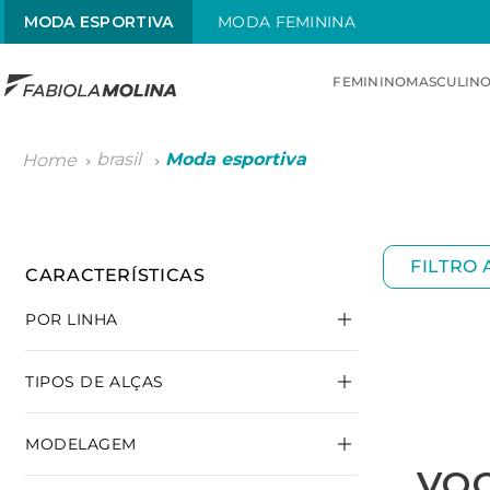
MODA ESPORTIVA
MODA FEMININA
FEMININO
MASCULIN
brasil
Moda esportiva
FILTRO
POR LINHA
PROFISSIONAL
TIPOS DE ALÇAS
COMFORT
ALÇAS EM X
MODELAGEM
ALÇAS EM U
VO
ALÇAS FINAS
COM COMPRESSÃO