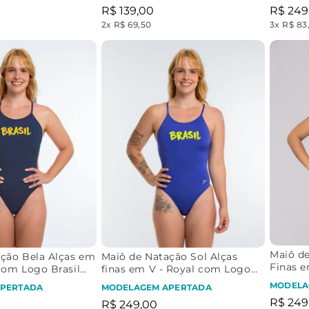
R$
139
,
00
R$
249
2
x
R$ 69,50
3
x
R$ 83
Maiô d
ção Bela Alças em
Maiô de Natação Sol Alças
Finas 
com Logo Brasil
finas em V - Royal com Logo
Logo Br
Brasil Neon
MODELA
PERTADA
MODELAGEM APERTADA
R$
249
R$
249
,
00