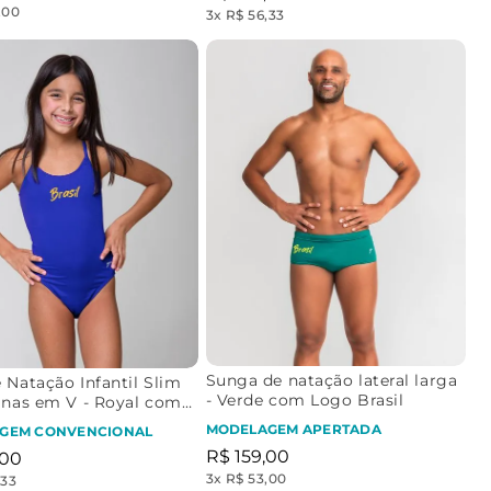
,00
3
x
R$ 56,33
Sunga de natação lateral larga
 Natação Infantil Slim
- Verde com Logo Brasil
inas em V - Royal com
asil
MODELAGEM APERTADA
GEM CONVENCIONAL
R$
159
,
00
00
3
x
R$ 53,00
,33