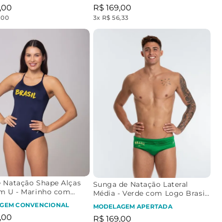
,
00
R$
169
,
00
,00
3
x
R$ 56,33
e Natação Shape Alças
Sunga de Natação Lateral
em U - Marinho com
Média - Verde com Logo Brasil
asil Ouro
Retrô
GEM CONVENCIONAL
MODELAGEM APERTADA
,
00
R$
169
,
00