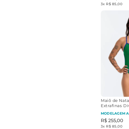
3
x
R$ 85,00
Maiô de Nata
Extrafinas Di
com Logo Br
MODELAGEM A
R$
255
,
00
3
x
R$ 85,00