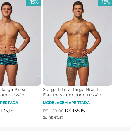
-
15%
-
15%
 larga Brasil
Sunga lateral larga Brasil
compressão
Escamas com compressão
PERTADA
MODELAGEM APERTADA
135
,
15
R$
135
,
15
R$
159
,
00
2
x
R$ 67,57