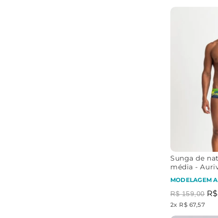
Sunga de nat
média - Aur
Brasil
MODELAGEM A
R$
R$
159
,
00
2
x
R$ 67,57