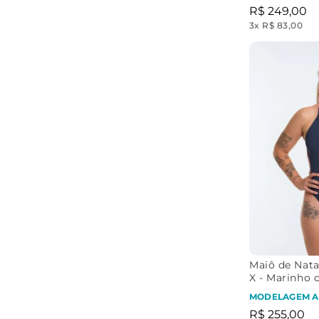
R$
249
,
00
3
x
R$ 83,00
Maiô de Nata
X - Marinho 
Ouro
MODELAGEM A
R$
255
,
00