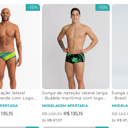
-
15%
-
15%
ação lateral
Sunga de natação lateral larga
Sunga d
iverde com Logo
- Bubble marítima com logo
- Brasi
Brasil
PERTADA
MODELAGEM APERTADA
MODELA
135
,
15
R$
135
,
15
R$
159
,
00
R$
159
,
2
x
R$ 67,57
2
x
R$ 67