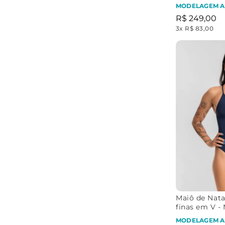
Brasil Retrô
MODELAGEM A
R$
249
,
00
3
x
R$ 83,00
Maiô de Nata
finas em V 
Brasil Ouro
MODELAGEM A