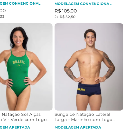
go Brasil
GEM CONVENCIONAL
MODELAGEM CONVENCIONAL
00
R$
105
,
00
,33
2
x
R$ 52,50
 Natação Sol Alças
Sunga de Natação Lateral
m V - Verde com Logo
Larga - Marinho com Logo
Retrô
Brasil Ouro
GEM APERTADA
MODELAGEM APERTADA