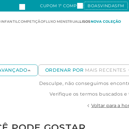
CUPOM 1ª COMPRA:
BOASVINDASFM
O
INFANTIL
COMPETIÇÃO
FLUXO MENSTRUAL
LISOS
NOVA COLEÇÃO
 AVANÇADO
ORDENAR POR
MAIS RECENTES
Desculpe, não conseguimos encontra
Verifique os termos buscados e
Voltar para a h
CÊ PODE GOSTAR