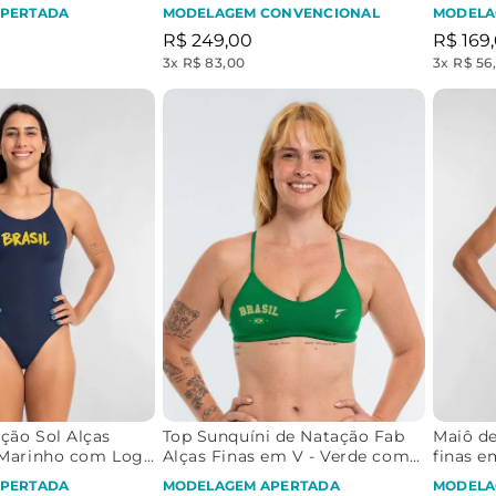
Logo Brasil Retrô
com Lo
PERTADA
MODELAGEM CONVENCIONAL
MODELA
R$
249
,
00
R$
169
,
3
x
R$ 83,00
3
x
R$ 56
ção Sol Alças
Top Sunquíni de Natação Fab
Maiô de
- Marinho com Logo
Alças Finas em V - Verde com
finas e
Logo Brasil Retrô
Brasil 
PERTADA
MODELAGEM APERTADA
MODELA