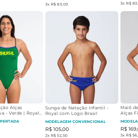
3
x
R$ 83
3
x
R$ 83,00
ção Alças
Maiô de
Sunga de Natação Infantil -
va - Verde | Royal
Alças F
Royal com Logo Brasil
asil Neon
Logo Br
PERTADA
MODELA
MODELAGEM CONVENCIONAL
R$
169
,
R$
105
,
00
3
x
R$ 56
2
x
R$ 52,50