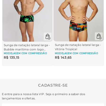
Sunga de natação lateral larga -
Sunga de natação lateral larga -
Vitória Tropical
Bubble marítima com logo
Brasil
MODELAGEM
COM COMPRESSÃO
MODELAGEM
COM COMPRESSÃO
R$
135
,
15
R$
143
,
65
CADASTRE-SE
E entre para a nossa lista VIP. Seja o primeiro a saber dos
lançamentos e ofertas.