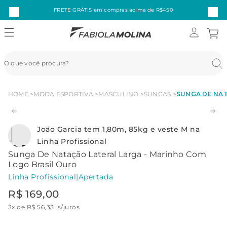
FRETE GRÁTIS em compras acima de R$450
HOME
MODA ESPORTIVA
MASCULINO
SUNGAS
SUNGA DE NAT
João Garcia tem 1,80m, 85kg e veste M na
Linha Profissional
Sunga De Natação Lateral Larga - Marinho Com
Logo Brasil Ouro
Linha Profissional
|
Apertada
R$
169
,
00
3
x de
R$
56
,
33
s/juros