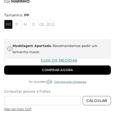
Cor:
MARINHO
Tamanho
:
PP
PP
P
M
G
GG
2GG
Modelagem Apertada.
Recomendamos pedir um
tamanho maior.
GUIA DE MEDIDAS
COMPRAR AGORA
Ou se preferir
Compre pelo whatsapp
Não sei meu CEP