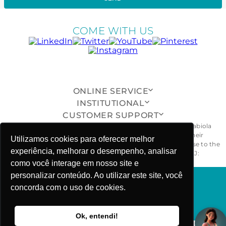
COME WITH US
ONLINE SERVICE
INSTITUTIONAL
CUSTOMER SUPPORT
All pieces, models, drawings, designs and shapes of the Fabiola
Molina® brand are exclusive and duly protected, and their
Utilizamos cookies para oferecer melhor
unauthorized reproduction, imitation or copying will give rise to the
experiência, melhorar o desempenho, analisar
civil and criminal penalties provided for by law. - CNPJ:
26.968.029/0001-55
como você interage em nosso site e
personalizar conteúdo. Ao utilizar este site, você
concorda com o uso de cookies.
FABIOLA MOLINA ©COPYRIGHT 2025
Ok, entendi!