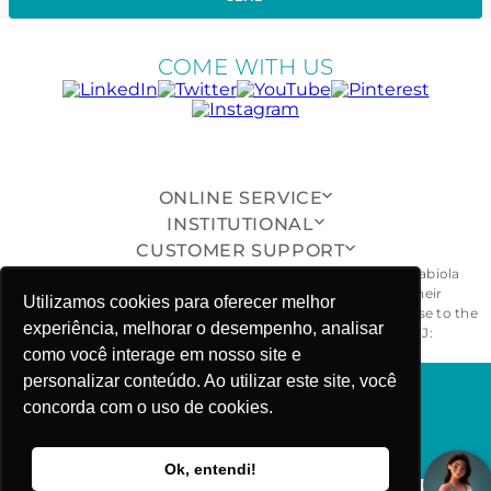
COME WITH US
ONLINE SERVICE
INSTITUTIONAL
CUSTOMER SUPPORT
All pieces, models, drawings, designs and shapes of the Fabiola
Molina® brand are exclusive and duly protected, and their
Utilizamos cookies para oferecer melhor
unauthorized reproduction, imitation or copying will give rise to the
experiência, melhorar o desempenho, analisar
civil and criminal penalties provided for by law. - CNPJ:
26.968.029/0001-55
como você interage em nosso site e
personalizar conteúdo. Ao utilizar este site, você
concorda com o uso de cookies.
FABIOLA MOLINA ©COPYRIGHT 2025
Ok, entendi!