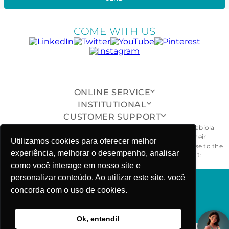
COME WITH US
ONLINE SERVICE
INSTITUTIONAL
CUSTOMER SUPPORT
All pieces, models, drawings, designs and shapes of the Fabiola
Molina® brand are exclusive and duly protected, and their
Utilizamos cookies para oferecer melhor
unauthorized reproduction, imitation or copying will give rise to the
experiência, melhorar o desempenho, analisar
civil and criminal penalties provided for by law. - CNPJ:
26.968.029/0001-55
como você interage em nosso site e
personalizar conteúdo. Ao utilizar este site, você
concorda com o uso de cookies.
FABIOLA MOLINA ©COPYRIGHT 2025
Ok, entendi!