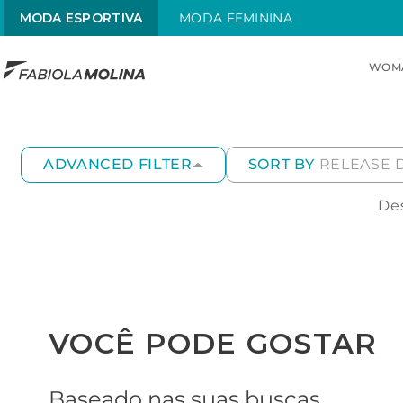
MODA ESPORTIVA
MODA FEMININA
WOM
TOP SEARCHES
1
.
maiô
ADVANCED FILTER
SORT BY
RELEASE 
2
.
sol
Des
3
.
alças x
4
.
maiô alças finas
5
.
sungas
6
.
sunga brasil
VOCÊ PODE GOSTAR
Baseado nas suas buscas