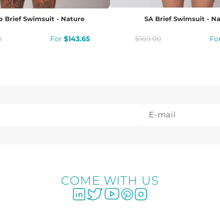
o Brief Swimsuit - Nature
SA Brief Swimsuit - N
0
$
143
.
65
$
169
.
00
COME WITH US