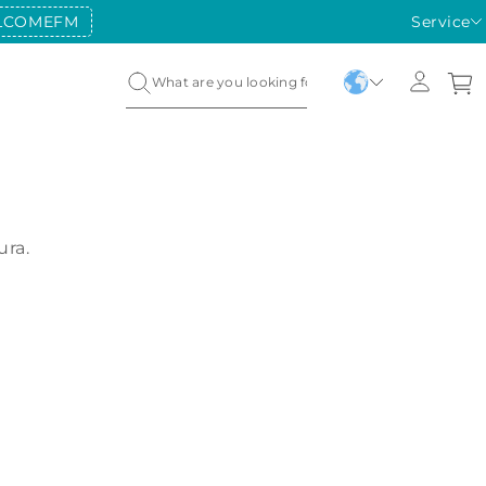
LCOMEFM
Service
ura.