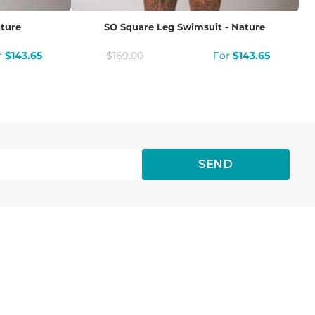
ature
SO Square Leg Swimsuit - Nature
$
143
.
65
$
169
.
00
$
143
.
65
SEND