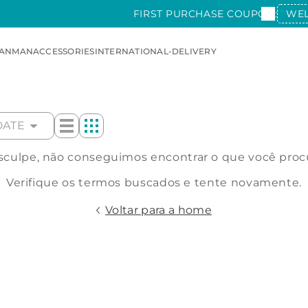
FIRST PURCHASE COUPON:
WE
AN
MAN
ACCESSORIES
INTERNATIONAL-DELIVERY
DATE
culpe, não conseguimos encontrar o que você proc
Verifique os termos buscados e tente novamente.
Voltar para a home