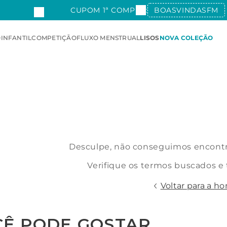
CUPOM 1ª COMPRA:
BOASVINDASFM
O
INFANTIL
COMPETIÇÃO
FLUXO MENSTRUAL
LISOS
NOVA COLEÇÃO
Desculpe, não conseguimos encontra
Verifique os termos buscados e
Voltar para a h
CÊ PODE GOSTAR