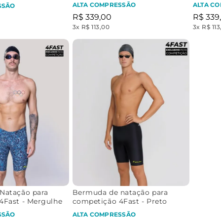
ALTA COMPRESSÃO
ALTA C
SSÃO
R$
339
,
00
R$
339
,
3
x
R$ 113,00
3
x
R$ 113
Natação para
Bermuda de natação para
4Fast - Mergulhe
competição 4Fast - Preto
SSÃO
ALTA COMPRESSÃO