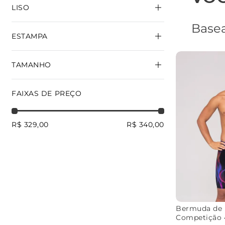
LISO
Basea
ESTAMPA
PRETO
TAMANHO
IMPACTO
MERGULHE
FLASHLIGHT
COSMOS
PP
P
M
G
FAIXAS DE PREÇO
GG
R$ 329,00
R$ 340,00
Bermuda de 
Competição 