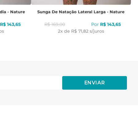
dia - Nature
Sunga De Natação Lateral Larga - Nature
R$
143
,
65
R$
169
,
00
R$
143
,
65
os
2
x de
R$ 71,82
s/juros
ENVIAR