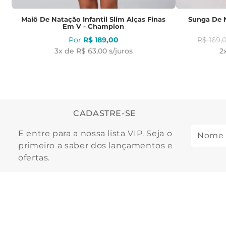
Maiô De Natação Infantil Slim Alças Finas
Sunga De N
Em V - Champion
R$
189
,
00
R$
169
,
3
x de
R$ 63,00
s/juros
2
CADASTRE-SE
E entre para a nossa lista VIP. Seja o
primeiro a saber dos lançamentos e
ofertas.