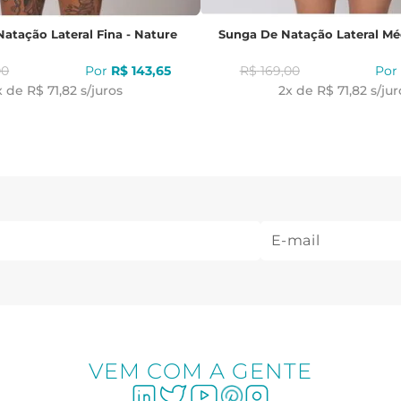
atação Lateral Fina - Nature
Sunga De Natação Lateral Mé
00
R$
143
,
65
R$
169
,
00
x de
R$ 71,82
s/juros
2
x de
R$ 71,82
s/jur
VEM COM A GENTE