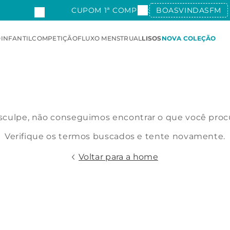
CUPOM 1ª COMPRA:
BOASVINDASFM
O
INFANTIL
COMPETIÇÃO
FLUXO MENSTRUAL
LISOS
NOVA COLEÇÃO
culpe, não conseguimos encontrar o que você proc
Verifique os termos buscados e tente novamente.
Voltar para a home