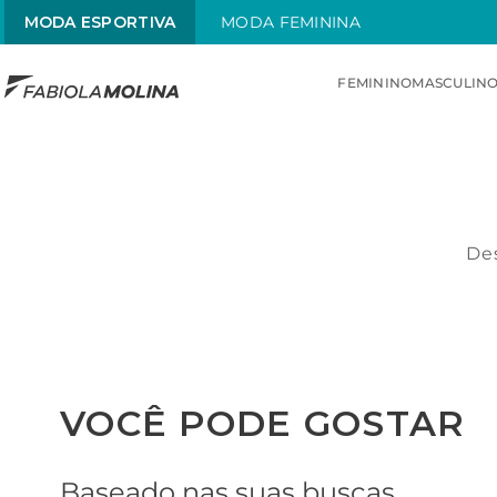
MODA ESPORTIVA
MODA FEMININA
FEMININO
MASCULIN
TERMOS MAIS BUSCADOS
1
º
sunquini
2
º
menstrual
Des
3
º
traje
4
º
traje infantil
5
º
radiante
6
º
chamas
VOCÊ PODE GOSTAR
Baseado nas suas buscas