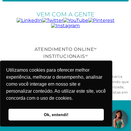
VEM COM A GENTE
ATENDIMENTO ONLINE
INSTITUCIONAIS
SUPORTE AO CLIENTE
Utilizamos cookies para oferecer melhor
ONDE ESTAMOS
Todas as peças, modelos, desenhos, design e formas da marca
experiência, melhorar o desempenho, analisar
Fabiola Molina® são exclusivos e devidamente protegidos, sendo que
como você interage em nosso site e
a sua reprodução, imitação ou cópia, de maneira não autorizada,
personalizar conteúdo. Ao utilizar este site, você
ensejarão ao responsável às penalidades civil e criminal previstas em
lei. - CNPJ: 03.781.919/0001-58
concorda com o uso de cookies.
FABIOLA MOLINA ©COPYRIGHT 2025
Ok, entendi!