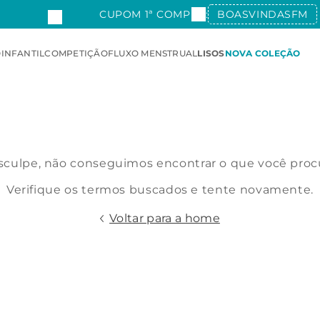
CUPOM 1ª COMPRA:
BOASVINDASFM
O
INFANTIL
COMPETIÇÃO
FLUXO MENSTRUAL
LISOS
NOVA COLEÇÃO
culpe, não conseguimos encontrar o que você proc
Verifique os termos buscados e tente novamente.
Voltar para a home