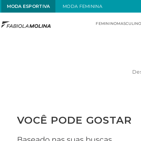
MODA ESPORTIVA
MODA FEMININA
FEMININO
MASCULIN
TERMOS MAIS BUSCADOS
1
º
sunquini
2
º
menstrual
Des
3
º
traje
4
º
traje infantil
5
º
radiante
6
º
chamas
VOCÊ PODE GOSTAR
Baseado nas suas buscas