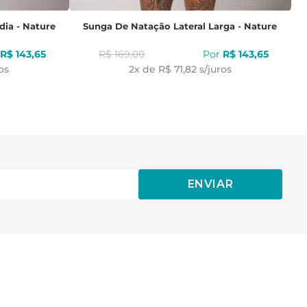
dia - Nature
Sunga De Natação Lateral Larga - Nature
R$
143
,
65
R$
169
,
00
R$
143
,
65
os
2
x de
R$ 71,82
s/juros
ENVIAR