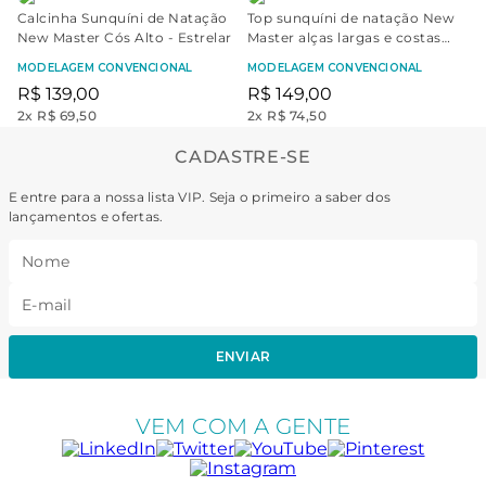
Calcinha Sunquíni de Natação
Top sunquíni de natação New
New Master Cós Alto - Estrelar
Master alças largas e costas
nadador - Estrelar | Amarelo
MODELAGEM CONVENCIONAL
MODELAGEM CONVENCIONAL
R$
139
,
00
R$
149
,
00
2
x
R$ 69,50
2
x
R$ 74,50
CADASTRE-SE
E entre para a nossa lista VIP. Seja o primeiro a saber dos
lançamentos e ofertas.
ENVIAR
VEM COM A GENTE