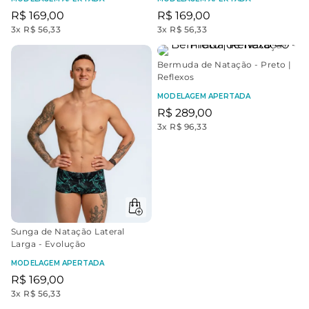
R$
169
,
00
R$
169
,
00
3
x
R$ 56,33
3
x
R$ 56,33
Bermuda de Natação - Preto |
Reflexos
MODELAGEM APERTADA
R$
289
,
00
3
x
R$ 96,33
Sunga de Natação Lateral
Larga - Evolução
MODELAGEM APERTADA
R$
169
,
00
3
x
R$ 56,33