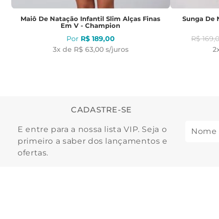
Maiô De Natação Infantil Slim Alças Finas
Sunga De N
Em V - Champion
R$
189
,
00
R$
169
,
3
x de
R$ 63,00
s/juros
2
CADASTRE-SE
E entre para a nossa lista VIP. Seja o
primeiro a saber dos lançamentos e
ofertas.