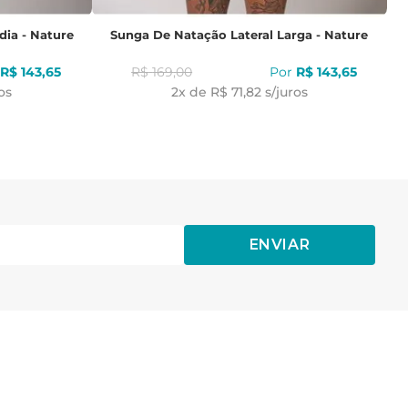
dia - Nature
Sunga De Natação Lateral Larga - Nature
R$
143
,
65
R$
169
,
00
R$
143
,
65
os
2
x de
R$ 71,82
s/juros
ENVIAR