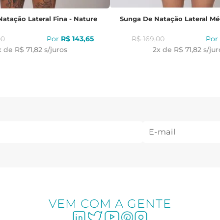
atação Lateral Fina - Nature
Sunga De Natação Lateral Mé
00
R$
143
,
65
R$
169
,
00
x de
R$ 71,82
s/juros
2
x de
R$ 71,82
s/jur
VEM COM A GENTE