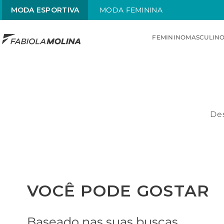
MODA ESPORTIVA
MODA FEMININA
FEMININO
MASCULIN
TERMOS MAIS BUSCADOS
1
º
sunquini
2
º
menstrual
Des
3
º
traje
4
º
traje infantil
5
º
radiante
6
º
chamas
VOCÊ PODE GOSTAR
Baseado nas suas buscas