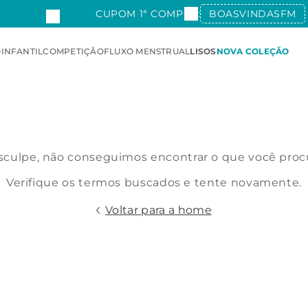
CUPOM 1ª COMPRA:
BOASVINDASFM
O
INFANTIL
COMPETIÇÃO
FLUXO MENSTRUAL
LISOS
NOVA COLEÇÃO
culpe, não conseguimos encontrar o que você proc
Verifique os termos buscados e tente novamente.
Voltar para a home