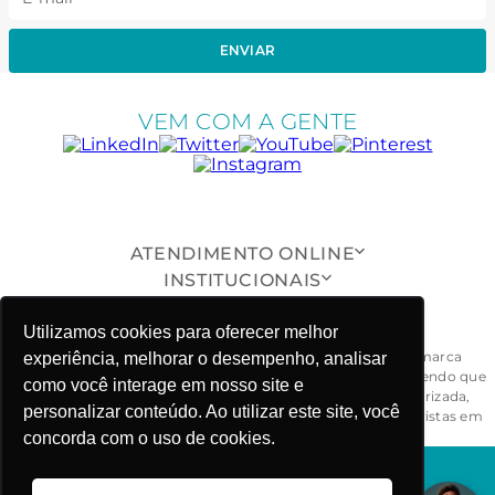
ENVIAR
VEM COM A GENTE
ATENDIMENTO ONLINE
INSTITUCIONAIS
SUPORTE AO CLIENTE
Utilizamos cookies para oferecer melhor
ONDE ESTAMOS
Todas as peças, modelos, desenhos, design e formas da marca
experiência, melhorar o desempenho, analisar
Fabiola Molina® são exclusivos e devidamente protegidos, sendo que
como você interage em nosso site e
a sua reprodução, imitação ou cópia, de maneira não autorizada,
personalizar conteúdo. Ao utilizar este site, você
ensejarão ao responsável às penalidades civil e criminal previstas em
lei. - CNPJ: 03.781.919/0001-58
concorda com o uso de cookies.