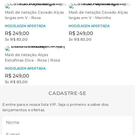
Maiô de natação Cavado Alças
Maiô de natação Cavado Alças
largas em V - Rosa
largas em V - Marinho
MODELAGEM APERTADA
MODELAGEM APERTADA
R$
249
,
00
R$
249
,
00
3
x
R$ 83,00
3
x
R$ 83,00
Maiô de natação Alças
Extrafinas Diva - Rosa | Rosa
MODELAGEM APERTADA
R$
249
,
00
3
x
R$ 83,00
CADASTRE-SE
E entre para a nossa lista VIP. Seja o primeiro a saber dos
lançamentos e ofertas.