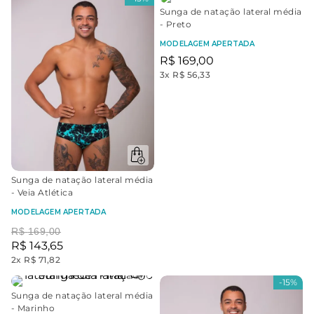
Sunga de natação lateral média
- Preto
MODELAGEM APERTADA
R$
169
,
00
3
x
R$ 56,33
Sunga de natação lateral média
- Veia Atlética
MODELAGEM APERTADA
R$
169
,
00
R$
143
,
65
2
x
R$ 71,82
-
15%
Sunga de natação lateral média
- Marinho