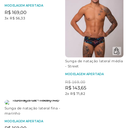
MODELAGEM APERTADA
R$
169
,
00
3
x
R$ 56,33
Sunga de natação lateral média
- Street
MODELAGEM APERTADA
R$
169
,
00
R$
143
,
65
2
x
R$ 71,82
Sunga de natação lateral fina -
marinho
MODELAGEM APERTADA