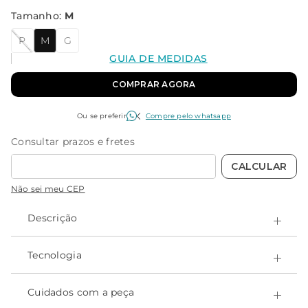
Tamanho
:
M
P
M
G
GUIA DE MEDIDAS
COMPRAR AGORA
Ou se preferir
Compre pelo whatsapp
Não sei meu CEP
Descrição
Maiô da Linha Profissional, o modelo Bela é perfeito para
quem procura um maiô mais aberto nas costas, com
Tecnologia
compressão e utrarresistente a produtos químicos.
- Alta durabilidade;
- Sem transparência;
Cuidados com a peça
- Certificado OEKO-Tex, que garante a não toxidade;