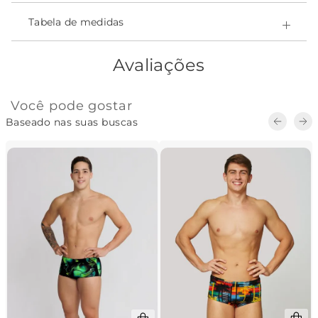
- Ultrarresistente ao cloro e a produtos químicos.
- Easy Care - secagem rápida;
Tabela de medidas
- Ajuste inteligente ao corpo;
Composição:
Avaliações
-Poliamida 82% • Elastano 18% • forro Poliamida 100%
Você pode gostar
Baseado nas suas buscas