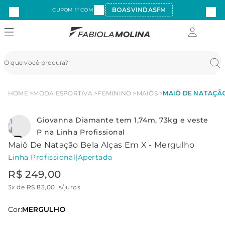
BOASVINDASFM
CUPOM 1ª COMPRA:
HOME
MODA ESPORTIVA
FEMININO
MAIÔS
MAIÔ DE NATAÇÃO
Giovanna Diamante tem 1,74m, 73kg e veste
P na Linha Profissional
Maiô De Natação Bela Alças Em X - Mergulho
Linha Profissional
|
Apertada
R$
249
,
00
3
x de
R$
83
,
00
s/juros
Cor:
MERGULHO