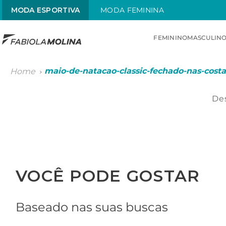
MODA ESPORTIVA
MODA FEMININA
FEMININO
MASCULIN
TERMOS MAIS BUSCADOS
maio-de-natacao-classic-fechado-nas-costa
1
º
sunquini
2
º
menstrual
Des
3
º
traje
4
º
traje infantil
5
º
radiante
VOCÊ PODE GOSTAR
6
º
chamas
Baseado nas suas buscas