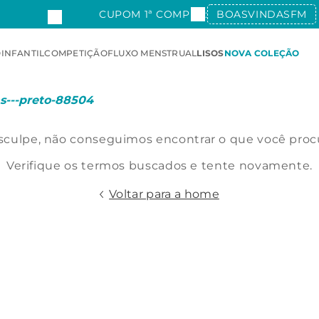
CUPOM 1ª COMPRA:
BOASVINDASFM
O
INFANTIL
COMPETIÇÃO
FLUXO MENSTRUAL
LISOS
NOVA COLEÇÃO
s---preto-88504
culpe, não conseguimos encontrar o que você proc
Verifique os termos buscados e tente novamente.
Voltar para a home