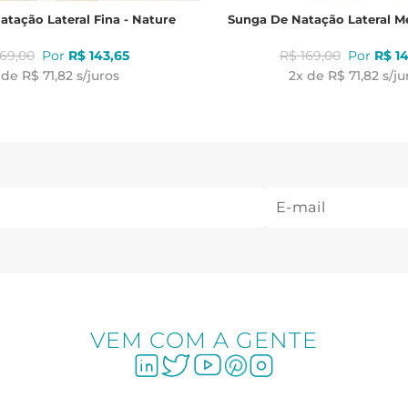
tação Lateral Fina - Nature
Sunga De Natação Lateral Mé
169
,
00
R$
143
,
65
R$
169
,
00
R$
1
 de
R$ 71,82
s/juros
2
x de
R$ 71,82
s/ju
VEM COM A GENTE