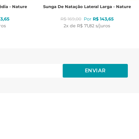
dia - Nature
Sunga De Natação Lateral Larga - Nature
43
,
65
R$
169
,
00
R$
143
,
65
ros
2
x de
R$ 71,82
s/juros
ENVIAR