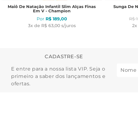
Maiô De Natação Infantil Slim Alças Finas
Sunga De Na
Em V - Champion
R$
189
,
00
R$
3
x de
R$ 63,00
s/juros
2
x
CADASTRE-SE
E entre para a nossa lista VIP. Seja o
primeiro a saber dos lançamentos e
ofertas.