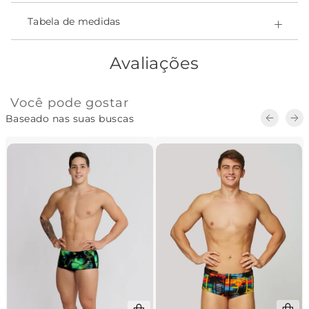
- Ultrarresistente ao cloro e a produtos químicos.
- Easy Care - secagem rápida;
Tabela de medidas
- Ajuste inteligente ao corpo;
Composição:
Avaliações
-Poliamida 82% • Elastano 18% • forro Poliamida 100%
Você pode gostar
Baseado nas suas buscas