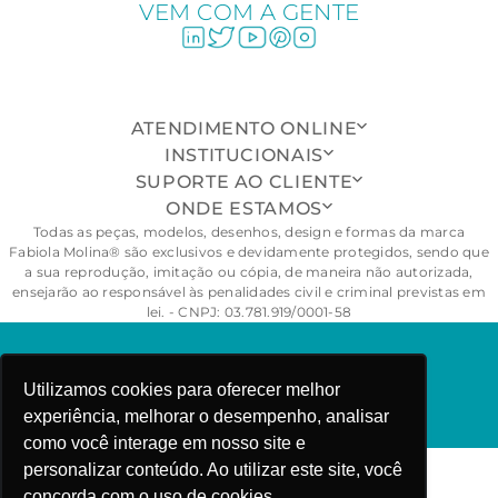
VEM COM A GENTE
ATENDIMENTO ONLINE
INSTITUCIONAIS
SUPORTE AO CLIENTE
ONDE ESTAMOS
Todas as peças, modelos, desenhos, design e formas da marca
Fabiola Molina® são exclusivos e devidamente protegidos, sendo que
a sua reprodução, imitação ou cópia, de maneira não autorizada,
ensejarão ao responsável às penalidades civil e criminal previstas em
lei. - CNPJ: 03.781.919/0001-58
FABIOLA MOLINA ©COPYRIGHT 2025
Utilizamos cookies para oferecer melhor
experiência, melhorar o desempenho, analisar
como você interage em nosso site e
personalizar conteúdo. Ao utilizar este site, você
concorda com o uso de cookies.