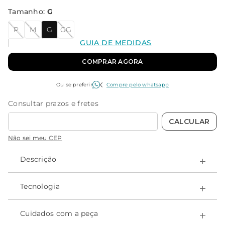
Tamanho
:
G
P
M
G
GG
GUIA DE MEDIDAS
COMPRAR AGORA
Ou se preferir
Compre pelo whatsapp
Não sei meu CEP
Descrição
Maiô de natação da linha Comfort, o modelo Shape é
perfeito para quem procura um maiô com modelagem
Tecnologia
convencional e ultrarresistente a produtos químicos.
- Alta durabilidade;
- Sem transparência;
Cuidados com a peça
- Certificado OEKO-Tex, que garante a não toxidade;