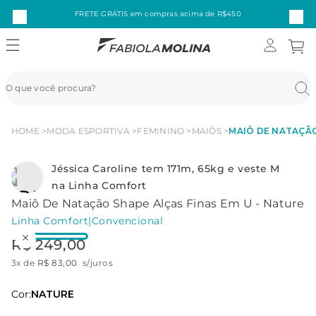
FRETE GRÁTIS em compras acima de R$450
HOME
MODA ESPORTIVA
FEMININO
MAIÔS
MAIÔ DE NATAÇÃO
Jéssica Caroline tem 171m, 65kg e veste M
na Linha Comfort
Maiô De Natação Shape Alças Finas Em U - Nature
Linha Comfort
|
Convencional
R$
249
,
00
3
x de
R$
83
,
00
s/juros
Cor:
NATURE