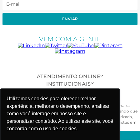
ENVIAR
VEM COM A GENTE
ATENDIMENTO ONLINE
INSTITUCIONAIS
SUPORTE AO CLIENTE
ONDE ESTAMOS
Utilizamos cookies para oferecer melhor
Todas as peças, modelos, desenhos, design e formas da marca
experiência, melhorar o desempenho, analisar
Fabiola Molina® são exclusivos e devidamente protegidos, sendo que
como você interage em nosso site e
a sua reprodução, imitação ou cópia, de maneira não autorizada,
personalizar conteúdo. Ao utilizar este site, você
ensejarão ao responsável às penalidades civil e criminal previstas em
lei. - CNPJ: 03.781.919/0001-58
concorda com o uso de cookies.