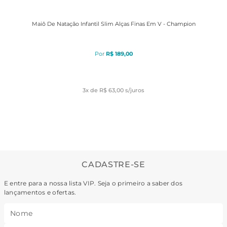
Maiô De Natação Infantil Slim Alças Finas Em V - Champion
R$
189
,
00
3
x de
R$ 63,00
s/juros
CADASTRE-SE
E entre para a nossa lista VIP. Seja o primeiro a saber dos
lançamentos e ofertas.