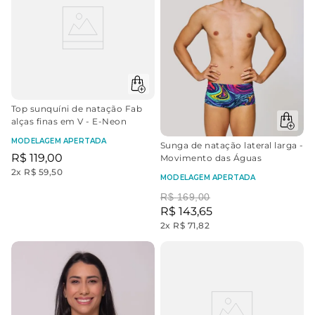
Top sunquíni de natação Fab
alças finas em V - E-Neon
MODELAGEM APERTADA
Sunga de natação lateral larga -
R$
119
,
00
Movimento das Águas
2
x
R$ 59,50
MODELAGEM APERTADA
R$
169
,
00
R$
143
,
65
2
x
R$ 71,82