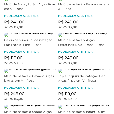
Maiô de Natação Sol Alças finas
Maiô de natação Bela Alças em
em V - Rosa
X - Rosa
MODELAGEM APERTADA
MODELAGEM APERTADA
R$
249
,
00
R$
249
,
00
3
x
R$ 83,00
3
x
R$ 83,00
Calcinha sunquíni de natação
Maiô de natação Alças
Fab Lateral Fina - Rosa
Extrafinas Diva - Rosa | Rosa
MODELAGEM APERTADA
MODELAGEM APERTADA
R$
119
,
00
R$
249
,
00
2
x
R$ 59,50
3
x
R$ 83,00
Maiô de natação Cavado Alças
Top sunquíni de natação Fab
largas em V - Rosa
Alças finas em V - Rosa
MODELAGEM APERTADA
MODELAGEM APERTADA
R$
249
,
00
R$
119
,
00
3
x
R$ 83,00
2
x
R$ 59,50
Maiô de natação Shape Alças
Maiô de natação infantil Slim