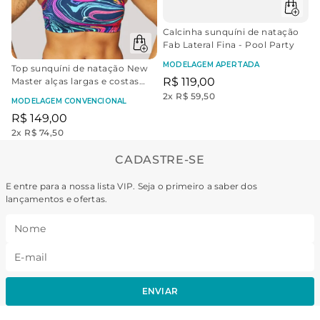
Calcinha sunquíni de natação
Fab Lateral Fina - Pool Party
MODELAGEM APERTADA
Top sunquíni de natação New
R$
119
,
00
Master alças largas e costas
nadador - Movimento das
2
x
R$ 59,50
MODELAGEM CONVENCIONAL
Águas | Fúcsia
R$
149
,
00
2
x
R$ 74,50
CADASTRE-SE
E entre para a nossa lista VIP. Seja o primeiro a saber dos
lançamentos e ofertas.
ENVIAR