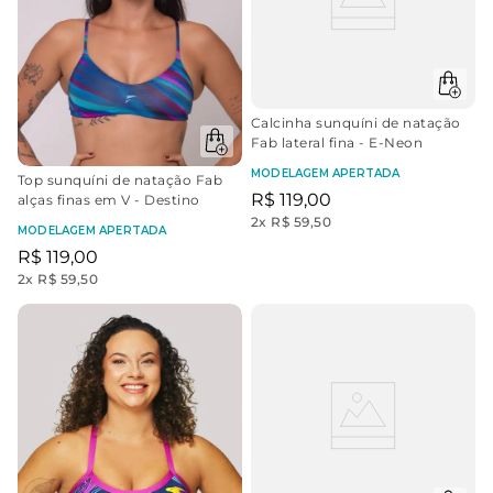
Calcinha sunquíni de natação
Fab lateral fina - E-Neon
MODELAGEM APERTADA
Top sunquíni de natação Fab
R$
119
,
00
alças finas em V - Destino
2
x
R$ 59,50
MODELAGEM APERTADA
R$
119
,
00
2
x
R$ 59,50