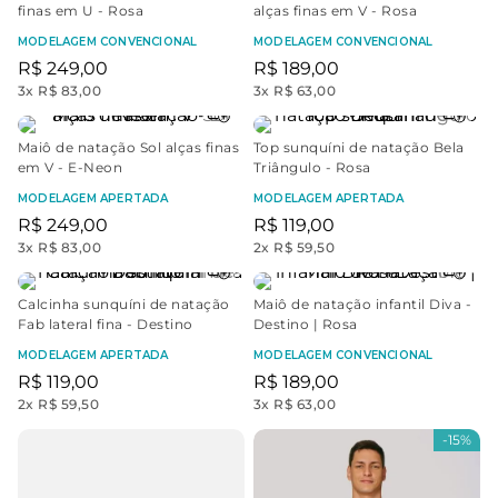
finas em U - Rosa
alças finas em V - Rosa
MODELAGEM CONVENCIONAL
MODELAGEM CONVENCIONAL
R$
249
,
00
R$
189
,
00
3
x
R$ 83,00
3
x
R$ 63,00
Maiô de natação Sol alças finas
Top sunquíni de natação Bela
em V - E-Neon
Triângulo - Rosa
MODELAGEM APERTADA
MODELAGEM APERTADA
R$
249
,
00
R$
119
,
00
3
x
R$ 83,00
2
x
R$ 59,50
Calcinha sunquíni de natação
Maiô de natação infantil Diva -
Fab lateral fina - Destino
Destino | Rosa
MODELAGEM APERTADA
MODELAGEM CONVENCIONAL
R$
119
,
00
R$
189
,
00
2
x
R$ 59,50
3
x
R$ 63,00
-
15%