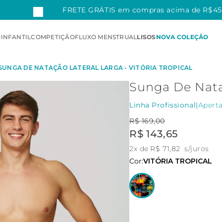
FM
FRETE GRÁTIS em compras acima de R$4
O
INFANTIL
COMPETIÇÃO
FLUXO MENSTRUAL
LISOS
NOVA COLEÇÃO
SUNGA DE NATAÇÃO LATERAL LARGA - VITÓRIA TROPICAL
Sunga De Nataç
Linha Profissional
|
Apert
R$
169
,
00
R$
143
,
65
2
x de
R$
71
,
82
s/juros
Cor:
VITÓRIA TROPICAL