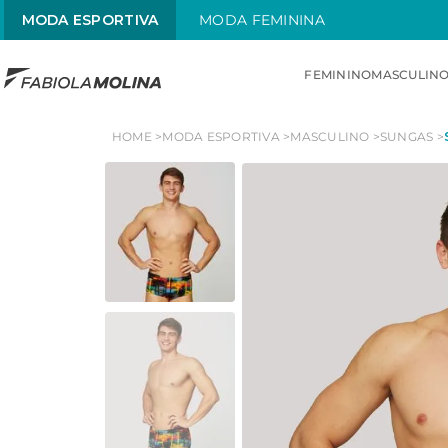
MODA ESPORTIVA
CUPOM 1ª COMPRA:
MODA FEMININA
BOASVINDAS
FEMININO
MASCULIN
TERMOS MAIS BUSCADOS
HOME
MODA ESPORTIVA
MASCULINO
SUNGAS
1
º
sunquini
2
º
menstrual
3
º
competição
4
º
top
5
º
sunga
6
º
chamas