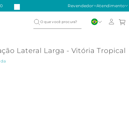
50
CUPOM 1ª COMPRA:
Revendedor
BOASVINDASFM
Atendimento
ão Lateral Larga - Vitória Tropical
ada