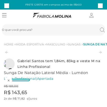
FRETE GRÁTIS em compras acima de R$450
HOME
MODA ESPORTIVA
MASCULINO
SUNGAS
SUNGA DE NAT
Gabriel Santos tem 1,84m, 83kg e veste M na
Linha Profissional
Sunga De Natação Lateral Média - Luméon
Linha Profissional
|
Apertada
R$
169
,
00
R$
143
,
65
2
x de
R$
71
,
82
s/juros