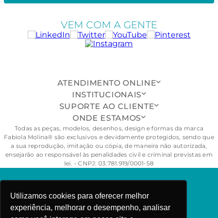
VEM COM A GENTE
ATENDIMENTO ONLINE
INSTITUCIONAIS
SUPORTE AO CLIENTE
ONDE ESTAMOS
Todas as peças, modelos, desenhos, design e formas da marca
Fabiola Molina® são exclusivos e devidamente protegidos, sendo que
a sua reprodução, imitação ou cópia, de maneira não autorizada,
ensejarão ao responsável às penalidades civil e criminal previstas em
lei. - CNPJ: 03.781.919/0001-58
FABIOLA MOLINA ©COPYRIGHT 2025
Utilizamos cookies para oferecer melhor
experiência, melhorar o desempenho, analisar