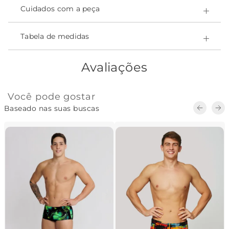
- Sem transparência;
Cuidados com a peça
- Certificado OEKO-Tex, que garante a não toxidade;
- Ultrarresistente ao cloro e a produtos químicos.
- Easy Care - secagem rápida;
Tabela de medidas
- Ajuste inteligente ao corpo;
Composição:
Avaliações
-Poliamida 82% • Elastano 18% • forro Poliamida 100%
Você pode gostar
Baseado nas suas buscas