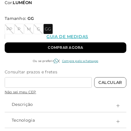
Cor:
LUMÉON
Tamanho
:
GG
PP
P
M
G
GG
GUIA DE MEDIDAS
COMPRAR AGORA
Ou se preferir
Compre pelo whatsapp
Não sei meu CEP
Descrição
A sunga de natação da Linha Profissional, modelo lateral
média, é perfeita para quem procura uma sunga com
Tecnologia
compressão. Possui cordão de ajuste.
- Alta durabilidade;