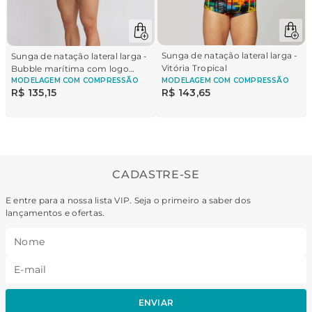
Sunga de natação lateral larga -
Sunga de natação lateral larga -
Vitória Tropical
Bubble marítima com logo
Brasil
MODELAGEM
COM COMPRESSÃO
MODELAGEM
COM COMPRESSÃO
R$
135
,
15
R$
143
,
65
CADASTRE-SE
E entre para a nossa lista VIP. Seja o primeiro a saber dos
lançamentos e ofertas.
ENVIAR