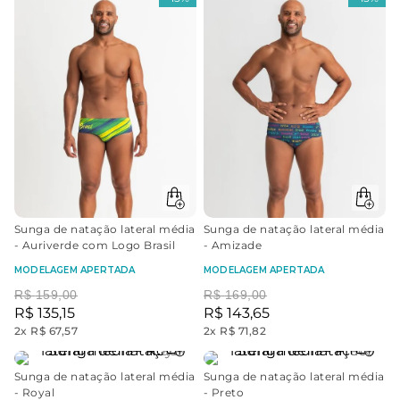
Sunga de natação lateral média
Sunga de natação lateral média
- Auriverde com Logo Brasil
- Amizade
MODELAGEM APERTADA
MODELAGEM APERTADA
R$
159
,
00
R$
169
,
00
R$
135
,
15
R$
143
,
65
2
x
R$ 67,57
2
x
R$ 71,82
Sunga de natação lateral média
Sunga de natação lateral média
- Royal
- Preto