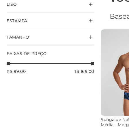
LISO
LATERAL MÉDIA
LATERAL FINA
Basea
LATERAL LARGA
ESTAMPA
VERMELHO
PRETO
VERDE
ROYAL
SUNGA INFANTIL
TAMANHO
CHAMAS
MERGULHO
ESTILO
ACELERA
LIVRE
MARINHO
PP
P
M
G
FAIXAS DE PREÇO
LUZES
LUMEON
CHEGADA
FÊNIX
GG
2GG
R$ 99,00
R$ 169,00
STREET
NATURE
FABIOLA
AMIZADE
CHAMA
ELÉTRICA
VITÓRIA
MOLINA
TROPICAL
Sunga de Nat
Média - Mer
TRAVESSIA
VEIA
BOTÂNICA
ALMA