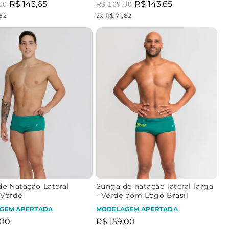
R$
143
,
65
R$
143
,
65
00
R$
169
,
00
,82
2
x
R$ 71,82
e Natação Lateral
Sunga de natação lateral larga
 Verde
- Verde com Logo Brasil
GEM APERTADA
MODELAGEM APERTADA
00
R$
159
,
00