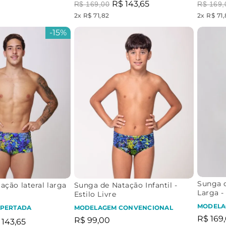
R$
143
,
65
R$
169
,
00
R$
169
,
2
x
R$ 71,82
2
x
R$ 71
-
15%
Sunga d
ação lateral larga
Sunga de Natação Infantil -
Larga -
Estilo Livre
MODELA
PERTADA
MODELAGEM CONVENCIONAL
R$
169
,
R$
99
,
00
143
,
65