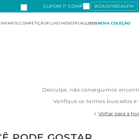
OM 1ª COMPRA:
BOASVINDASFM
FRETE GR
O
INFANTIL
COMPETIÇÃO
FLUXO MENSTRUAL
LISOS
NOVA COLEÇÃO
Desculpe, não conseguimos encontra
Verifique os termos buscados e
Voltar para a h
CÊ PODE GOSTAR