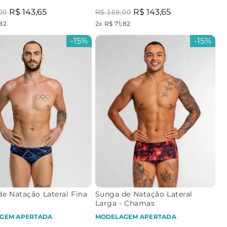
R$
143
,
65
R$
143
,
65
00
R$
169
,
00
,82
2
x
R$ 71,82
-
15%
-
15%
e Natação Lateral Fina
Sunga de Natação Lateral
Larga - Chamas
GEM APERTADA
MODELAGEM APERTADA