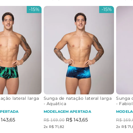
-
15%
-
15%
ação lateral larga
Sunga de natação lateral larga
Sunga d
- Aquática
- Fabio
PERTADA
MODELAGEM APERTADA
MODELA
143
,
65
R$
143
,
65
R$
169
,
00
R$
169
,
2
x
R$ 71,82
2
x
R$ 71