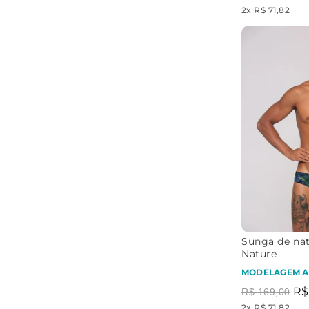
2
x
R$ 71,82
Sunga de nata
Nature
MODELAGEM A
R$
R$
169
,
00
2
x
R$ 71,82