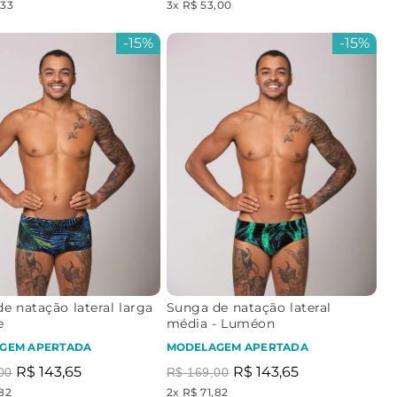
,33
3
x
R$ 53,00
-
15%
-
15%
e natação lateral larga
Sunga de natação lateral
e
média - Luméon
GEM APERTADA
MODELAGEM APERTADA
R$
143
,
65
R$
143
,
65
00
R$
169
,
00
,82
2
x
R$ 71,82