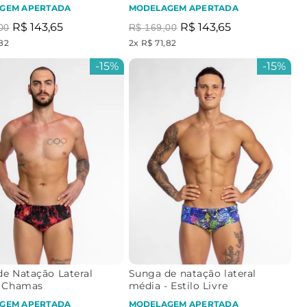
GEM APERTADA
MODELAGEM APERTADA
R$
143
,
65
R$
143
,
65
00
R$
169
,
00
,82
2
x
R$ 71,82
-
15%
-
15%
e Natação Lateral
Sunga de natação lateral
- Chamas
média - Estilo Livre
GEM APERTADA
MODELAGEM APERTADA