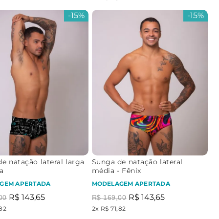
-
15%
-
15%
e natação lateral larga
Sunga de natação lateral
la
média - Fênix
GEM APERTADA
MODELAGEM APERTADA
R$
143
,
65
R$
143
,
65
00
R$
169
,
00
,82
2
x
R$ 71,82