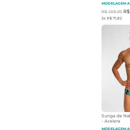
ATLÉTICA
BRASILEIRA
MODELAGEM A
R$
R$
169
,
00
2
x
R$ 71,82
MOVIMENT
ALTO
INFINITO
O DAS
ASTRAL
AZUL
ÁGUAS
Sunga de Nat
- Acelera
MODELAGEM A