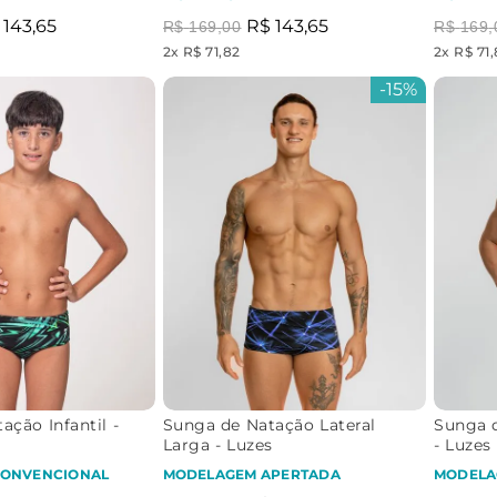
143
,
65
R$
143
,
65
R$
169
,
00
R$
169
,
2
x
R$ 71,82
2
x
R$ 71
-
15%
ação Infantil -
Sunga de Natação Lateral
Sunga d
Larga - Luzes
- Luzes
CONVENCIONAL
MODELAGEM APERTADA
MODELA