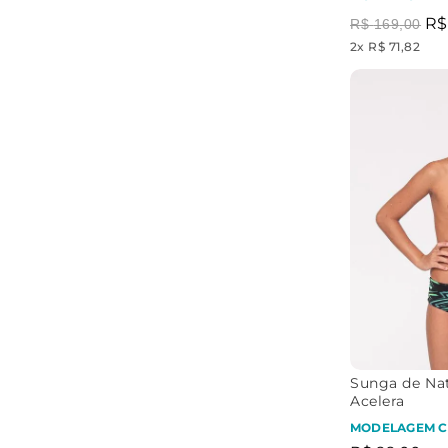
R$
R$
169
,
00
2
x
R$ 71,82
Sunga de Nat
Acelera
MODELAGEM 