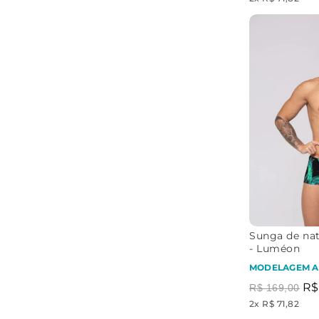
Sunga de nat
- Luméon
MODELAGEM A
R$
R$
169
,
00
2
x
R$ 71,82