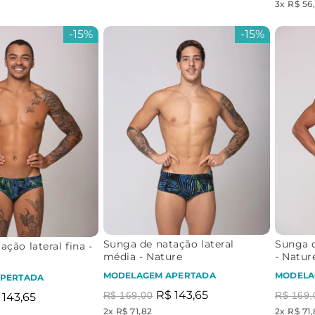
3
x
R$ 56
-
15%
-
15%
Sunga de natação lateral
Sunga d
ção lateral fina -
média - Nature
- Natur
MODELAGEM APERTADA
MODELA
PERTADA
R$
143
,
65
R$
169
,
00
R$
169
,
143
,
65
2
x
R$ 71,82
2
x
R$ 71