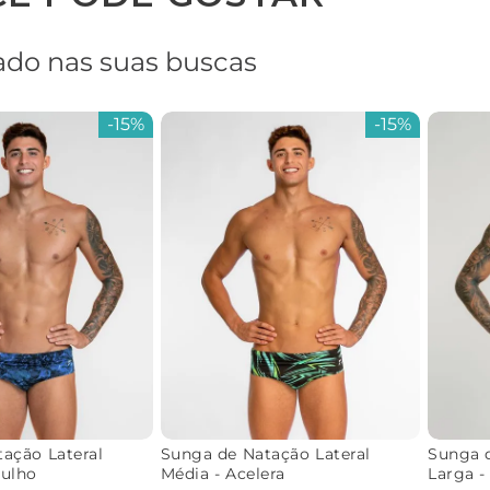
do nas suas buscas
-
15%
-
15%
ação Lateral
Sunga de Natação Lateral
Sunga d
gulho
Média - Acelera
Larga -