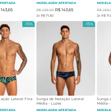
PERTADA
MODELAGEM APERTADA
MODELA
143
,
65
R$
143
,
65
R$
169
,
00
R$
169
,
2
x
R$ 71,82
2
x
R$ 71
-
15%
-
15%
ação Lateral Fina
Sunga de Natação Lateral
Sunga d
Média - Luzes
Média 
PERTADA
MODELAGEM APERTADA
MODELA