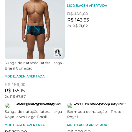
MODELAGEM APERTADA
R$
169
,
00
R$
143
,
65
2
x
R$ 71,82
Sunga de natação lateral larga -
Brasil Conexão
MODELAGEM APERTADA
R$
159
,
00
R$
135
,
15
2
x
R$ 67,57
Sunga de natação lateral larga -
Bermuda de natação - Preto |
Royal com Logo Brasil
Royal
MODELAGEM APERTADA
MODELAGEM APERTADA