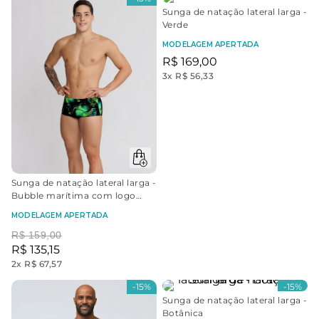
Sunga de natação lateral larga -
Verde
MODELAGEM APERTADA
R$
169
,
00
3
x
R$ 56,33
Sunga de natação lateral larga -
Bubble marítima com logo
Brasil
MODELAGEM APERTADA
R$
159
,
00
R$
135
,
15
2
x
R$ 67,57
-
15%
-
15%
Sunga de natação lateral larga -
Botânica