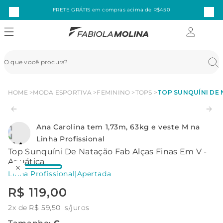
FRETE GRÁTIS em compras acima de R$450
HOME
MODA ESPORTIVA
FEMININO
TOPS
TOP SUNQUÍNI DE 
Ana Carolina tem 1,73m, 63kg e veste M na
Linha Profissional
Top Sunquíni De Natação Fab Alças Finas Em V -
Aquática
Linha Profissional
|
Apertada
R$
119
,
00
2
x de
R$
59
,
50
s/juros