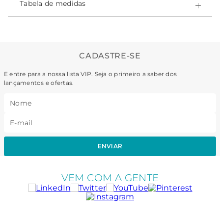
- Easy Care - secagem rápida;
Tabela de medidas
- Ajuste inteligente ao corpo;
Composição:
-Poliamida 82% • Elastano 18% • forro Poliamida 100%
CADASTRE-SE
E entre para a nossa lista VIP. Seja o primeiro a saber dos
lançamentos e ofertas.
ENVIAR
VEM COM A GENTE