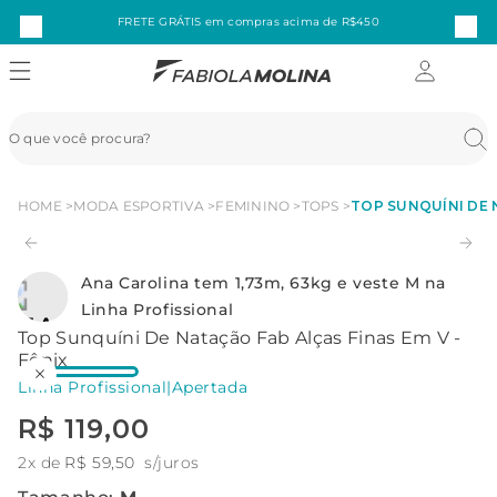
FRETE GRÁTIS em compras acima de R$450
HOME
MODA ESPORTIVA
FEMININO
TOPS
TOP SUNQUÍNI DE N
Ana Carolina tem 1,73m, 63kg e veste M na
Linha Profissional
Top Sunquíni De Natação Fab Alças Finas Em V -
Fênix
Linha Profissional
|
Apertada
R$
119
,
00
2
x de
R$
59
,
50
s/juros