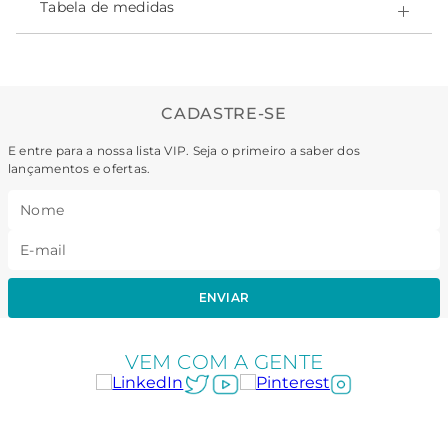
- Easy Care - secagem rápida;
Tabela de medidas
- Ajuste inteligente ao corpo;
Composição:
-Poliamida 82% • Elastano 18% • forro Poliamida 100%
CADASTRE-SE
E entre para a nossa lista VIP. Seja o primeiro a saber dos
lançamentos e ofertas.
ENVIAR
VEM COM A GENTE