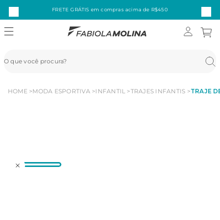
FRETE GRÁTIS em compras acima de R$450
HOME
MODA ESPORTIVA
INFANTIL
TRAJES INFANTIS
TRAJE D