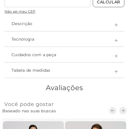
Não sei meu CEP
Descrição
O Traje de competição 4Fast feminino alças largas é
ultraleve e oferece um deslize perfeito na água. Tem
Tecnologia
modelagem extremamente justa.
- Certificado OEKO-Tex, que garante a não toxidade;
- Tecido leve;
Cuidados com a peça
- Sem transparência;
- Secagem rápida;
- Ajuste perfeito ao corpo.
Tabela de medidas
Composição:
- Poliamida 85% • Elastano 15%
Avaliações
Você pode gostar
Baseado nas suas buscas