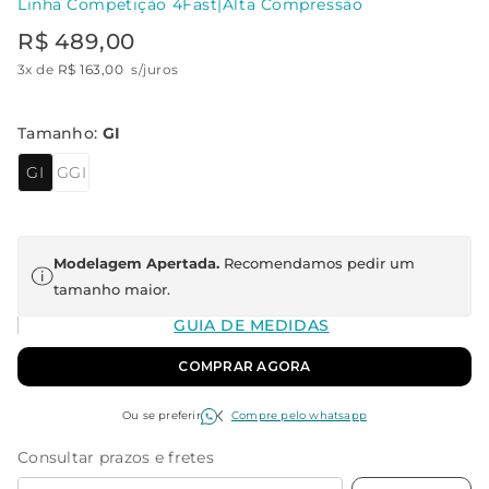
Linha Competição 4Fast
|
Alta Compressão
R$
489
,
00
3
x de
R$
163
,
00
s/juros
Tamanho
:
GI
GI
GGI
Modelagem Apertada.
Recomendamos pedir um
tamanho maior.
GUIA DE MEDIDAS
COMPRAR AGORA
Ou se preferir
Compre pelo whatsapp