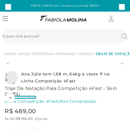
FRETE GRÁTIS em compras acima de R$450
HOME
MODA ESPORTIVA
FEMININO
TRAJES
TRAJE DE NATAÇÃO
Ana Júlia tem 1,68 m, 64kg e veste P na
Linha Competição 4Fast
Traje De Natação Para Competição 4Fast - Skin
Graffiti
Linha Competição 4Fast
|
Alta Compressão
R$
489
,
00
3
x de
R$
163
,
00
s/juros