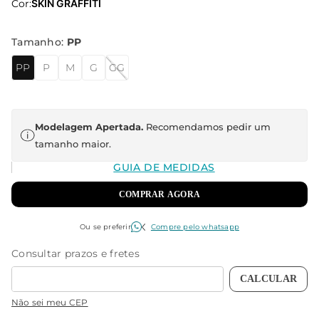
Cor:
SKIN GRAFFITI
Tamanho
:
PP
PP
P
M
G
GG
Modelagem Apertada.
Recomendamos pedir um
tamanho maior.
GUIA DE MEDIDAS
COMPRAR AGORA
Ou se preferir
Compre pelo whatsapp
Não sei meu CEP