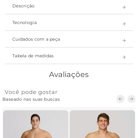
Descrição
O Traje de Competição 4FAST Feminino Alças Largas é
ultraleve e oferece um deslize perfeito na água. Tem
Tecnologia
modelagem extremamente justa.
Cuidados com a peça
Tabela de medidas
Avaliações
Você pode gostar
Baseado nas suas buscas