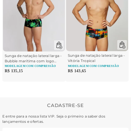
Sunga de natação lateral larga -
Sunga de natação lateral larga -
Vitória Tropical
Bubble marítima com logo
Brasil
MODELAGEM
COM COMPRESSÃO
MODELAGEM
COM COMPRESSÃO
R$
135
,
15
R$
143
,
65
CADASTRE-SE
E entre para a nossa lista VIP. Seja o primeiro a saber dos
lançamentos e ofertas.