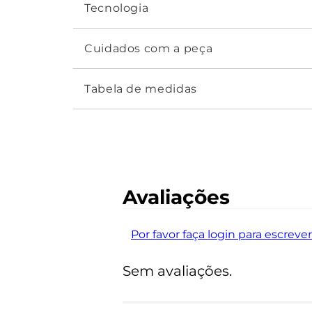
Tecnologia
um deslize perfeito na água. Tem modelag
Cuidados com a peça
Tabela de medidas
Avaliações
Por favor faça login para escrever
Sem avaliações.