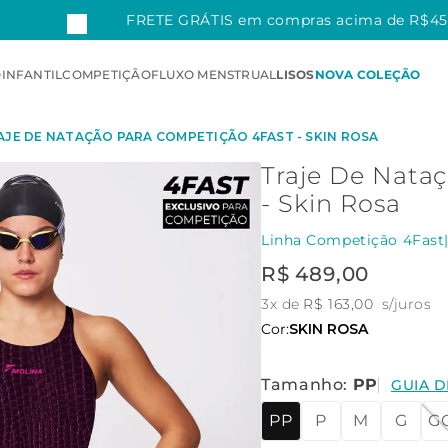
FM
FRETE GRÁTIS em compras acima de R$4
O
INFANTIL
COMPETIÇÃO
FLUXO MENSTRUAL
LISOS
NOVA COLEÇÃO
AJE DE NATAÇÃO PARA COMPETIÇÃO 4FAST - SKIN ROSA
Traje De Nata
- Skin Rosa
Linha Competição 4Fast
R$
489
,
00
3
x de
R$
163
,
00
s/juros
Cor:
SKIN ROSA
Tamanho
:
PP
GUIA 
PP
P
M
G
G