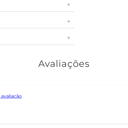
em extremamente justa.
Avaliações
 avaliação