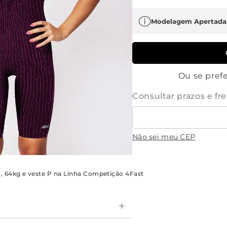
Modelagem Apertada
Ou se prefe
Não sei meu CEP
m, 64kg e veste P na Linha Competição 4Fast
s Largas é ultraleve e oferece