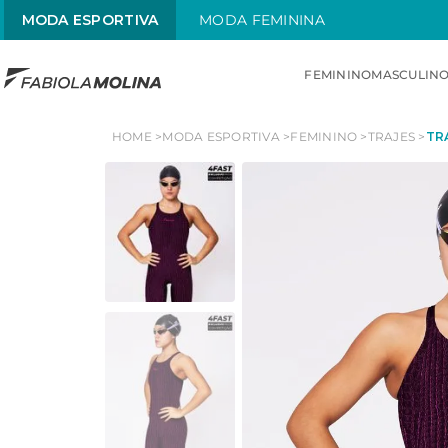
MODA ESPORTIVA
CUPOM 1ª COMPRA:
MODA FEMININA
BOASVINDAS
FEMININO
MASCULIN
TERMOS MAIS BUSCADOS
HOME
MODA ESPORTIVA
FEMININO
TRAJES
TR
1
º
sunquini
2
º
menstrual
3
º
traje
4
º
competição
5
º
traje infantil
6
º
sunga