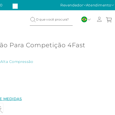
50
CUPOM 1ª COMPRA:
Revendedor
BOASVINDASFM
Atendimento
ção Para Competição 4Fast
|
Alta Compressão
DE MEDIDAS
G