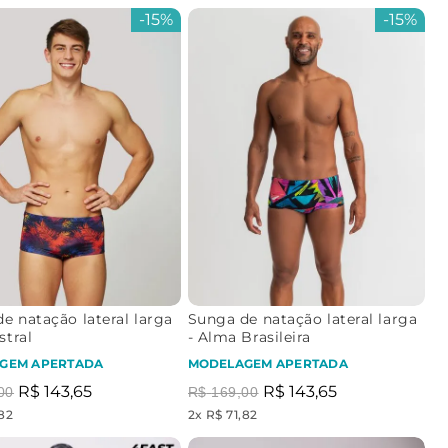
-
15%
-
15%
e natação lateral larga
Sunga de natação lateral larga
stral
- Alma Brasileira
GEM APERTADA
MODELAGEM APERTADA
R$
143
,
65
R$
143
,
65
00
R$
169
,
00
,82
2
x
R$ 71,82