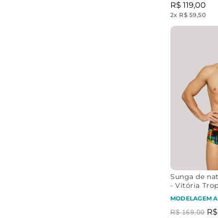
R$
119
,
00
2
x
R$ 59,50
Sunga de nat
- Vitória Tro
MODELAGEM A
R$
R$
169
,
00