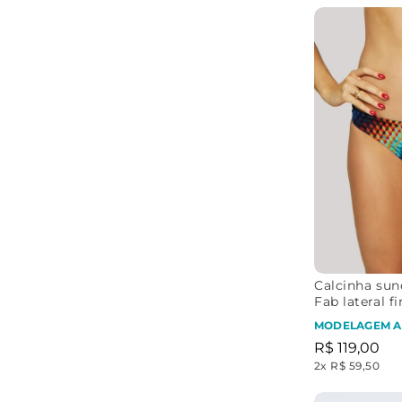
Calcinha sun
Fab lateral f
Pódio
MODELAGEM A
R$
119
,
00
2
x
R$ 59,50