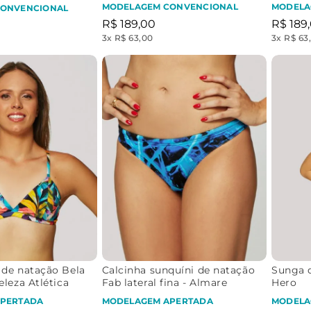
MODELAGEM CONVENCIONAL
MODELA
CONVENCIONAL
R$
189
,
00
R$
189
,
3
x
R$ 63,00
3
x
R$ 63
 de natação Bela
Calcinha sunquíni de natação
Sunga d
eleza Atlética
Fab lateral fina - Almare
Hero
PERTADA
MODELAGEM APERTADA
MODELA