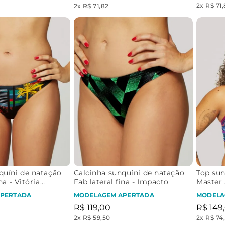
2
x
R$ 71
2
x
R$ 71,82
quíni de natação
Calcinha sunquíni de natação
Top su
na - Vitória
Fab lateral fina - Impacto
Master 
nadado
PERTADA
MODELAGEM APERTADA
MODELA
Águas |
R$
119
,
00
R$
149
,
2
x
R$ 59,50
2
x
R$ 74