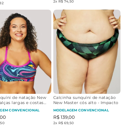
2
x
R$ 74,50
,82
nquíni de natação New
Calcinha sunquíni de natação
alças largas e costas
New Master cós alto - Impacto
r - Movimento das
GEM CONVENCIONAL
MODELAGEM CONVENCIONAL
 Fúcsia
00
R$
139
,
00
,50
2
x
R$ 69,50