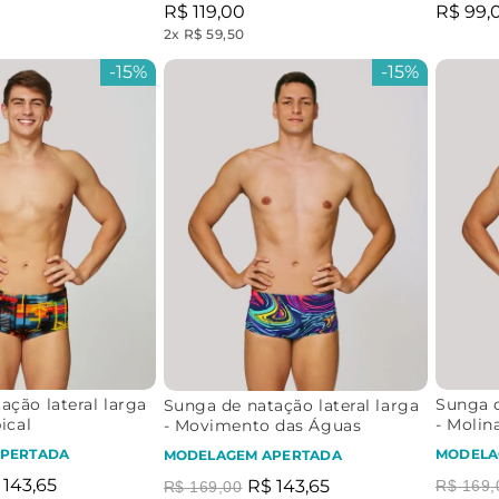
R$
119
,
00
R$
99
,
2
x
R$ 59,50
-
15%
-
15%
ação lateral larga
Sunga d
Sunga de natação lateral larga
pical
- Molin
- Movimento das Águas
PERTADA
MODELA
MODELAGEM APERTADA
143
,
65
R$
143
,
65
R$
169
,
R$
169
,
00