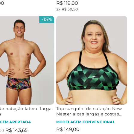
00
R$
119
,
00
2
x
R$ 59,50
-
15%
e natação lateral larga
Top sunquíni de natação New
a
Master alças largas e costas
nadador - Impacto | Preto
GEM APERTADA
MODELAGEM CONVENCIONAL
R$
149
,
00
R$
143
,
65
00