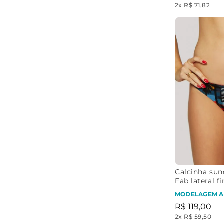
2
x
R$ 71,82
Calcinha sun
Fab lateral fi
Tropical
MODELAGEM A
R$
119
,
00
2
x
R$ 59,50