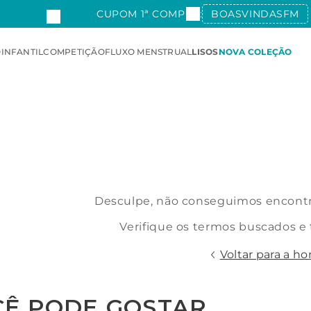
CUPOM 1ª COMPRA:
BOASVINDASFM
O
INFANTIL
COMPETIÇÃO
FLUXO MENSTRUAL
LISOS
NOVA COLEÇÃO
Desculpe, não conseguimos encontra
Verifique os termos buscados e
Voltar para a h
CÊ PODE GOSTAR