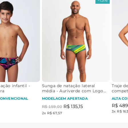
-
15%
ção infantil -
Sunga de natação lateral
Traje d
ira
média - Auriverde com Logo
competi
Brasil
CONVENCIONAL
MODELAGEM APERTADA
ALTA C
R$
489
R$
135
,
15
R$
159
,
00
3
x
R$ 16
2
x
R$ 67,57