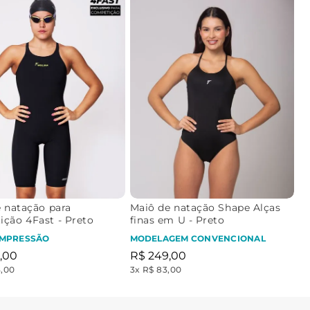
e natação para
Maiô de natação Shape Alças
ção 4Fast - Preto
finas em U - Preto
OMPRESSÃO
MODELAGEM CONVENCIONAL
,
00
R$
249
,
00
3,00
3
x
R$ 83,00