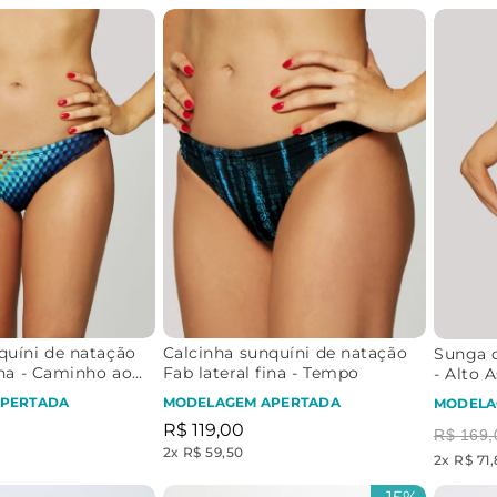
quíni de natação
Calcinha sunquíni de natação
Sunga d
ina - Caminho ao
Fab lateral fina - Tempo
- Alto A
PERTADA
MODELAGEM APERTADA
MODELA
R$
119
,
00
R$
169
,
2
x
R$ 59,50
2
x
R$ 71