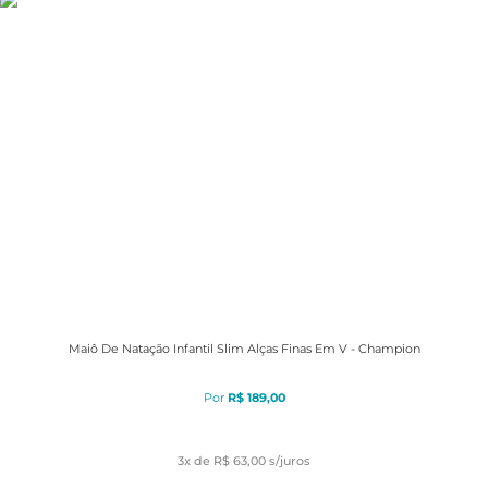
Maiô De Natação Infantil Slim Alças Finas Em V - Champion
R$
189
,
00
3
x de
R$ 63,00
s/juros