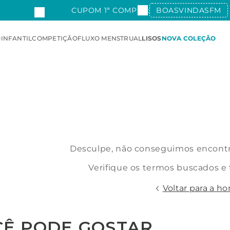
CUPOM 1ª COMPRA:
BOASVINDASFM
O
INFANTIL
COMPETIÇÃO
FLUXO MENSTRUAL
LISOS
NOVA COLEÇÃO
Desculpe, não conseguimos encontra
Verifique os termos buscados e
Voltar para a h
CÊ PODE GOSTAR