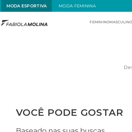
MODA ESPORTIVA
MODA FEMININA
FEMININO
MASCULIN
TERMOS MAIS BUSCADOS
1
º
sunquini
2
º
menstrual
Des
3
º
competição
4
º
top
5
º
sunga
6
º
chamas
VOCÊ PODE GOSTAR
Baseado nas suas buscas