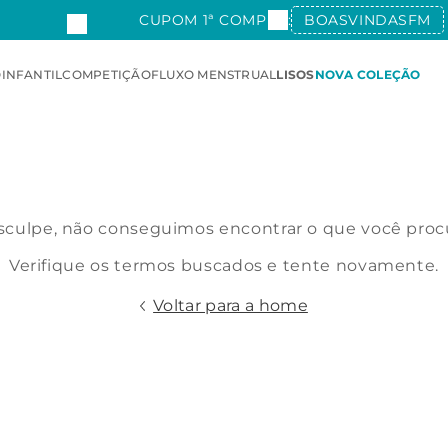
CUPOM 1ª COMPRA:
BOASVINDASFM
O
INFANTIL
COMPETIÇÃO
FLUXO MENSTRUAL
LISOS
NOVA COLEÇÃO
culpe, não conseguimos encontrar o que você proc
Verifique os termos buscados e tente novamente.
Voltar para a home