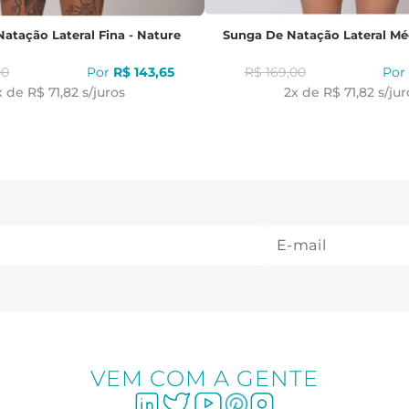
atação Lateral Fina - Nature
Sunga De Natação Lateral Mé
00
R$
143
,
65
R$
169
,
00
x de
R$ 71,82
s/juros
2
x de
R$ 71,82
s/jur
VEM COM A GENTE