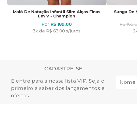
Maiô De Natação Infantil Slim Alças Finas
Sunga De N
Em V - Champion
R$
189
,
00
R$
169
,
3
x de
R$ 63,00
s/juros
2
CADASTRE-SE
E entre para a nossa lista VIP. Seja o
primeiro a saber dos lançamentos e
ofertas.