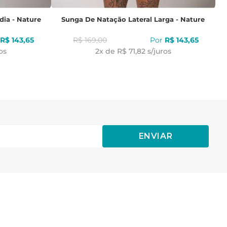
dia - Nature
Sunga De Natação Lateral Larga - Nature
R$
143
,
65
R$
169
,
00
R$
143
,
65
os
2
x de
R$ 71,82
s/juros
ENVIAR