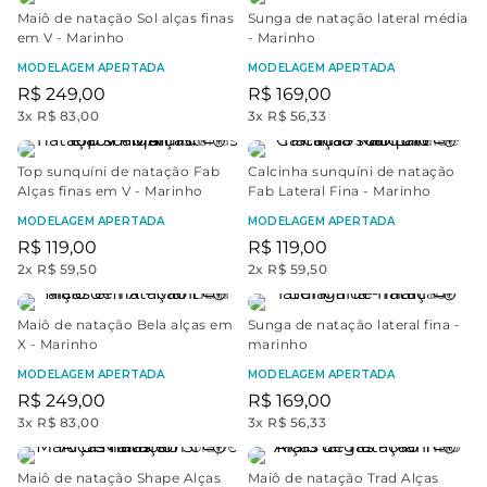
Maiô de natação Sol alças finas
Sunga de natação lateral média
em V - Marinho
- Marinho
MODELAGEM APERTADA
MODELAGEM APERTADA
R$
249
,
00
R$
169
,
00
3
x
R$ 83,00
3
x
R$ 56,33
Top sunquíni de natação Fab
Calcinha sunquíni de natação
Alças finas em V - Marinho
Fab Lateral Fina - Marinho
MODELAGEM APERTADA
MODELAGEM APERTADA
R$
119
,
00
R$
119
,
00
2
x
R$ 59,50
2
x
R$ 59,50
Maiô de natação Bela alças em
Sunga de natação lateral fina -
X - Marinho
marinho
MODELAGEM APERTADA
MODELAGEM APERTADA
R$
249
,
00
R$
169
,
00
3
x
R$ 83,00
3
x
R$ 56,33
Maiô de natação Shape Alças
Maiô de natação Trad Alças