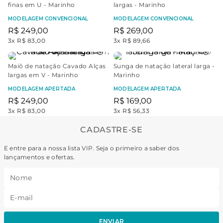
finas em U - Marinho
largas - Marinho
MODELAGEM CONVENCIONAL
MODELAGEM CONVENCIONAL
R$
249
,
00
R$
269
,
00
3
x
R$ 83,00
3
x
R$ 89,66
Maiô de natação Cavado Alças
Sunga de natação lateral larga -
largas em V - Marinho
Marinho
MODELAGEM APERTADA
MODELAGEM APERTADA
R$
249
,
00
R$
169
,
00
3
x
R$ 83,00
3
x
R$ 56,33
CADASTRE-SE
E entre para a nossa lista VIP. Seja o primeiro a saber dos
lançamentos e ofertas.
ENVIAR