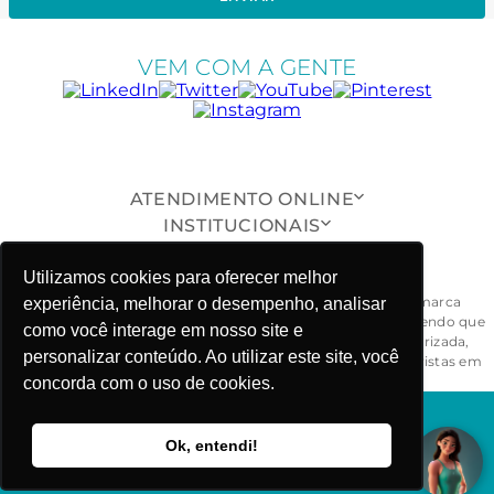
VEM COM A GENTE
ATENDIMENTO ONLINE
INSTITUCIONAIS
SUPORTE AO CLIENTE
Utilizamos cookies para oferecer melhor
ONDE ESTAMOS
Todas as peças, modelos, desenhos, design e formas da marca
experiência, melhorar o desempenho, analisar
Fabiola Molina® são exclusivos e devidamente protegidos, sendo que
como você interage em nosso site e
a sua reprodução, imitação ou cópia, de maneira não autorizada,
personalizar conteúdo. Ao utilizar este site, você
ensejarão ao responsável às penalidades civil e criminal previstas em
lei. - CNPJ: 03.781.919/0001-58
concorda com o uso de cookies.
FABIOLA MOLINA ©COPYRIGHT 2025
Ok, entendi!