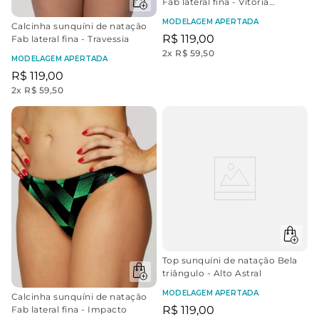
Fab lateral fina - Vitória
Tropical
MODELAGEM APERTADA
Calcinha sunquíni de natação
R$
119
,
00
Fab lateral fina - Travessia
2
x
R$ 59,50
MODELAGEM APERTADA
R$
119
,
00
2
x
R$ 59,50
Top sunquíni de natação Bela
triângulo - Alto Astral
MODELAGEM APERTADA
Calcinha sunquíni de natação
R$
119
,
00
Fab lateral fina - Impacto