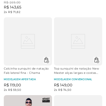
R$
169
,
00
R$
143
,
65
2
x
R$ 71,82
Calcinha sunquíni de natação
Top sunquíni de natação New
Fab lateral fina - Chama
Master alças largas e costas
nadador - Impacto | Preto
MODELAGEM APERTADA
MODELAGEM CONVENCIONAL
R$
119
,
00
R$
149
,
00
2
x
R$ 59,50
2
x
R$ 74,50