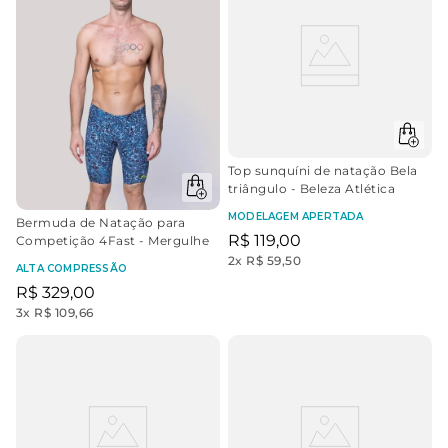
Top sunquíni de natação Bela
triângulo - Beleza Atlética
MODELAGEM APERTADA
Bermuda de Natação para
R$
119
,
00
Competição 4Fast - Mergulhe
2
x
R$ 59,50
ALTA COMPRESSÃO
R$
329
,
00
3
x
R$ 109,66