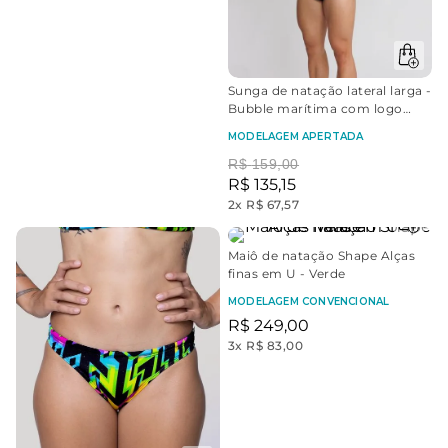
Sunga de natação lateral larga -
Bubble marítima com logo
Brasil
MODELAGEM APERTADA
R$
159
,
00
R$
135
,
15
2
x
R$ 67,57
Maiô de natação Shape Alças
finas em U - Verde
MODELAGEM CONVENCIONAL
R$
249
,
00
3
x
R$ 83,00