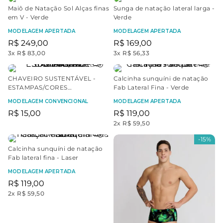
Maiô de Natação Sol Alças finas
Sunga de natação lateral larga -
em V - Verde
Verde
MODELAGEM APERTADA
MODELAGEM APERTADA
R$
249
,
00
R$
169
,
00
3
x
R$ 83,00
3
x
R$ 56,33
CHAVEIRO SUSTENTÁVEL -
Calcinha sunquíni de natação
ESTAMPAS/CORES
Fab Lateral Fina - Verde
EXCLUSIVAS - SORTIDO
MODELAGEM CONVENCIONAL
MODELAGEM APERTADA
R$
15
,
00
R$
119
,
00
2
x
R$ 59,50
-
15%
Calcinha sunquíni de natação
Fab lateral fina - Laser
MODELAGEM APERTADA
R$
119
,
00
2
x
R$ 59,50