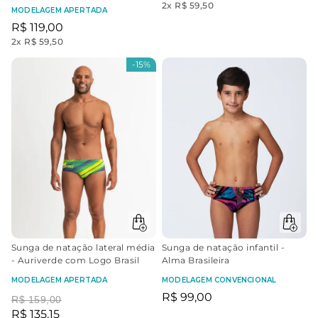
2
x
R$ 59,50
MODELAGEM APERTADA
R$
119
,
00
2
x
R$ 59,50
-
15%
Sunga de natação lateral média
Sunga de natação infantil -
- Auriverde com Logo Brasil
Alma Brasileira
MODELAGEM APERTADA
MODELAGEM CONVENCIONAL
R$
99
,
00
R$
159
,
00
R$
135
,
15