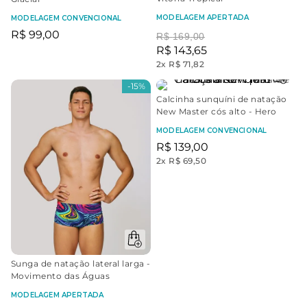
MODELAGEM APERTADA
MODELAGEM CONVENCIONAL
R$
99
,
00
R$
169
,
00
R$
143
,
65
2
x
R$ 71,82
-
15%
Calcinha sunquíni de natação
New Master cós alto - Hero
MODELAGEM CONVENCIONAL
R$
139
,
00
2
x
R$ 69,50
Sunga de natação lateral larga -
Movimento das Águas
MODELAGEM APERTADA