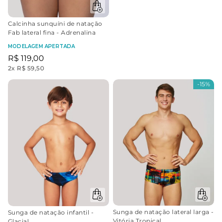
Calcinha sunquíni de natação
Fab lateral fina - Adrenalina
MODELAGEM APERTADA
R$
119
,
00
2
x
R$ 59,50
-
15%
Sunga de natação lateral larga -
Sunga de natação infantil -
Vitória Tropical
Glacial