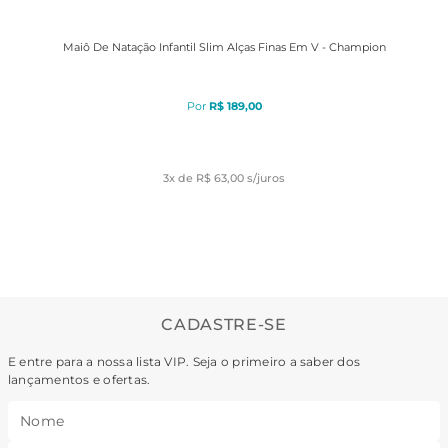
Maiô De Natação Infantil Slim Alças Finas Em V - Champion
R$
189
,
00
3
x de
R$ 63,00
s/juros
CADASTRE-SE
E entre para a nossa lista VIP. Seja o primeiro a saber dos
lançamentos e ofertas.