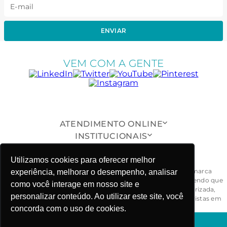
ENVIAR
VEM COM A GENTE
ATENDIMENTO ONLINE
INSTITUCIONAIS
SUPORTE AO CLIENTE
ONDE ESTAMOS
Utilizamos cookies para oferecer melhor
Todas as peças, modelos, desenhos, design e formas da marca
experiência, melhorar o desempenho, analisar
Fabiola Molina® são exclusivos e devidamente protegidos, sendo que
como você interage em nosso site e
a sua reprodução, imitação ou cópia, de maneira não autorizada,
personalizar conteúdo. Ao utilizar este site, você
ensejarão ao responsável às penalidades civil e criminal previstas em
lei. - CNPJ: 03.781.919/0001-58
concorda com o uso de cookies.