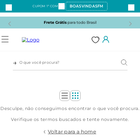
BOASVINDASFM
CUPOM 1ª COMPRA:
Frete Grátis
para todo Brasil
1
Desculpe, não conseguimos encontrar o que você procura.
2
Verifique os termos buscados e tente novamente.
3
Voltar para a home
4