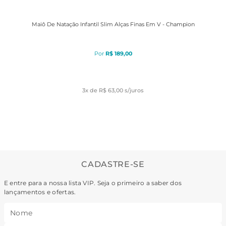
Maiô De Natação Infantil Slim Alças Finas Em V - Champion
R$
189
,
00
3
x de
R$ 63,00
s/juros
CADASTRE-SE
E entre para a nossa lista VIP. Seja o primeiro a saber dos
lançamentos e ofertas.