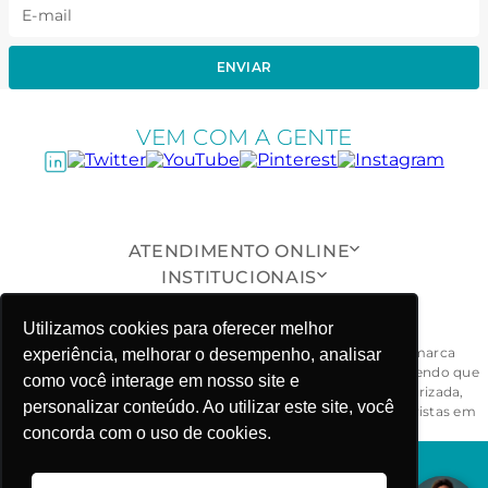
ENVIAR
VEM COM A GENTE
ATENDIMENTO ONLINE
INSTITUCIONAIS
SUPORTE AO CLIENTE
ONDE ESTAMOS
Utilizamos cookies para oferecer melhor
Todas as peças, modelos, desenhos, design e formas da marca
experiência, melhorar o desempenho, analisar
Fabiola Molina® são exclusivos e devidamente protegidos, sendo que
como você interage em nosso site e
a sua reprodução, imitação ou cópia, de maneira não autorizada,
personalizar conteúdo. Ao utilizar este site, você
ensejarão ao responsável às penalidades civil e criminal previstas em
lei. - CNPJ: 03.781.919/0001-58
concorda com o uso de cookies.