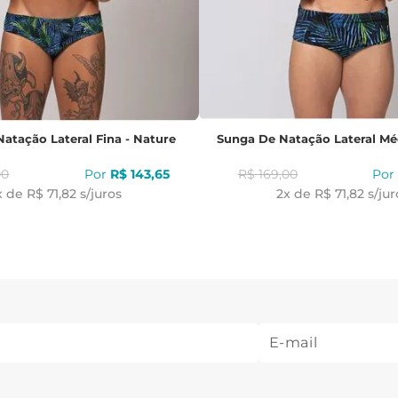
atação Lateral Fina - Nature
Sunga De Natação Lateral Mé
00
R$
143
,
65
R$
169
,
00
x de
R$ 71,82
s/juros
2
x de
R$ 71,82
s/jur