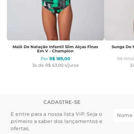
Maiô De Natação Infantil Slim Alças Finas
Sunga De N
Em V - Champion
R$
189
,
00
R$
169
,
3
x de
R$ 63,00
s/juros
2
CADASTRE-SE
E entre para a nossa lista VIP. Seja o
primeiro a saber dos lançamentos e
ofertas.