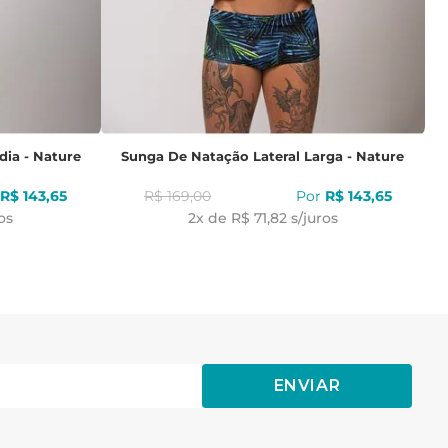
dia - Nature
Sunga De Natação Lateral Larga - Nature
R$
143
,
65
R$
169
,
00
R$
143
,
65
os
2
x de
R$ 71,82
s/juros
ENVIAR