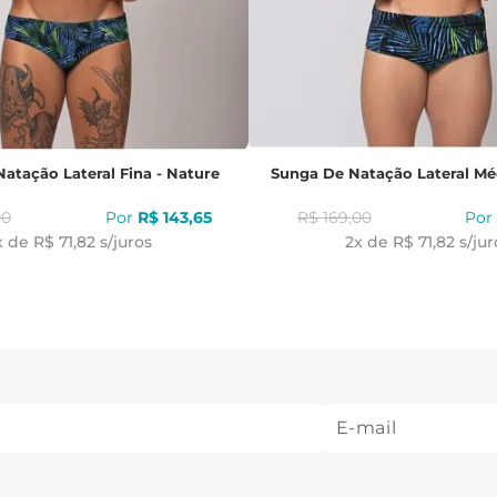
atação Lateral Fina - Nature
Sunga De Natação Lateral Mé
00
R$
143
,
65
R$
169
,
00
x de
R$ 71,82
s/juros
2
x de
R$ 71,82
s/jur