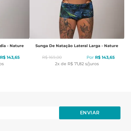
dia - Nature
Sunga De Natação Lateral Larga - Nature
R$
143
,
65
R$
169
,
00
R$
143
,
65
os
2
x de
R$ 71,82
s/juros
ENVIAR