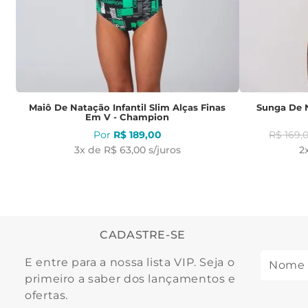
Maiô De Natação Infantil Slim Alças Finas
Sunga De N
Em V - Champion
R$
189
,
00
R$
169
,
3
x de
R$ 63,00
s/juros
2
CADASTRE-SE
E entre para a nossa lista VIP. Seja o
primeiro a saber dos lançamentos e
ofertas.