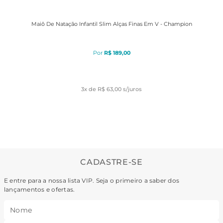
Maiô De Natação Infantil Slim Alças Finas Em V - Champion
R$
189
,
00
3
x de
R$ 63,00
s/juros
CADASTRE-SE
E entre para a nossa lista VIP. Seja o primeiro a saber dos
lançamentos e ofertas.