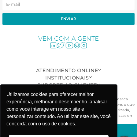
ENVIAR
VEM COM A GENTE
ATENDIMENTO ONLINE
INSTITUCIONAIS
SUPORTE AO CLIENTE
ONDE ESTAMOS
Utilizamos cookies para oferecer melhor
Todas as peças, modelos, desenhos, design e formas da marca
experiência, melhorar o desempenho, analisar
Fabiola Molina® são exclusivos e devidamente protegidos, sendo que
como você interage em nosso site e
a sua reprodução, imitação ou cópia, de maneira não autorizada,
ensejarão ao responsável às penalidades civil e criminal previstas em
personalizar conteúdo. Ao utilizar este site, você
lei. - CNPJ: 03.781.919/0001-58
concorda com o uso de cookies.