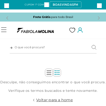
BOASVINDASFM
CUPOM 1ª COMPRA:
Frete Grátis
para todo Brasil
1
Desculpe, não conseguimos encontrar o que você procura.
2
Verifique os termos buscados e tente novamente.
3
Voltar para a home
4