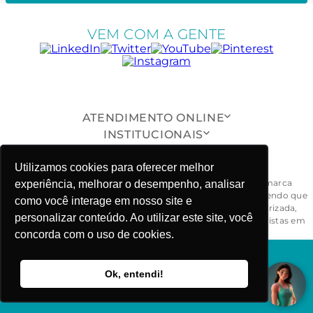
VEM COM A GENTE
ATENDIMENTO ONLINE
INSTITUCIONAIS
SUPORTE AO CLIENTE
Utilizamos cookies para oferecer melhor
ONDE ESTAMOS
Todas as peças, modelos, desenhos, design e formas da marca
experiência, melhorar o desempenho, analisar
Fabiola Molina® são exclusivos e devidamente protegidos, sendo que
como você interage em nosso site e
a sua reprodução, imitação ou cópia, de maneira não autorizada,
personalizar conteúdo. Ao utilizar este site, você
ensejarão ao responsável às penalidades civil e criminal previstas em
lei. - CNPJ: 03.781.919/0001-58
concorda com o uso de cookies.
FABIOLA MOLINA ©COPYRIGHT 2025
Ok, entendi!