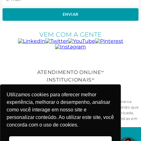
ENVIAR
VEM COM A GENTE
ATENDIMENTO ONLINE
INSTITUCIONAIS
SUPORTE AO CLIENTE
Utilizamos cookies para oferecer melhor
ONDE ESTAMOS
Todas as peças, modelos, desenhos, design e formas da marca
experiência, melhorar o desempenho, analisar
Fabiola Molina® são exclusivos e devidamente protegidos, sendo que
como você interage em nosso site e
a sua reprodução, imitação ou cópia, de maneira não autorizada,
personalizar conteúdo. Ao utilizar este site, você
ensejarão ao responsável às penalidades civil e criminal previstas em
lei. - CNPJ: 03.781.919/0001-58
concorda com o uso de cookies.