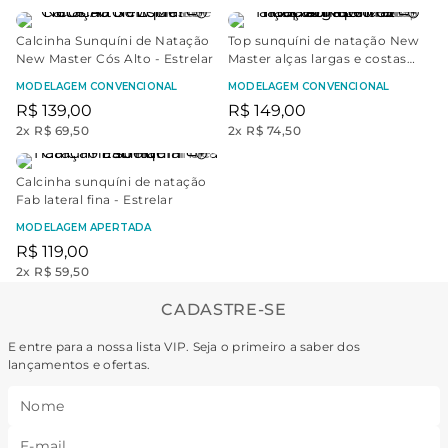
Calcinha Sunquíni de Natação
Top sunquíni de natação New
New Master Cós Alto - Estrelar
Master alças largas e costas
nadador - Estrelar | Amarelo
MODELAGEM CONVENCIONAL
MODELAGEM CONVENCIONAL
R$
139
,
00
R$
149
,
00
2
x
R$ 69,50
2
x
R$ 74,50
Calcinha sunquíni de natação
Fab lateral fina - Estrelar
MODELAGEM APERTADA
R$
119
,
00
2
x
R$ 59,50
CADASTRE-SE
E entre para a nossa lista VIP. Seja o primeiro a saber dos
lançamentos e ofertas.