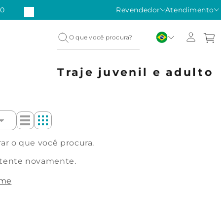
50
Revendedor
Atendimento
Traje juvenil e adulto
r o que você procura.
 tente novamente.
ome