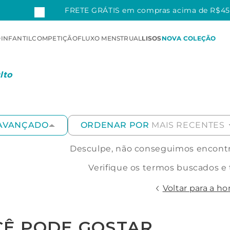
FM
FRETE GRÁTIS em compras acima de R$4
O
INFANTIL
COMPETIÇÃO
FLUXO MENSTRUAL
LISOS
NOVA COLEÇÃO
lto
 AVANÇADO
ORDENAR POR
MAIS RECENTES
Desculpe, não conseguimos encontra
Verifique os termos buscados e
Voltar para a h
CÊ PODE GOSTAR