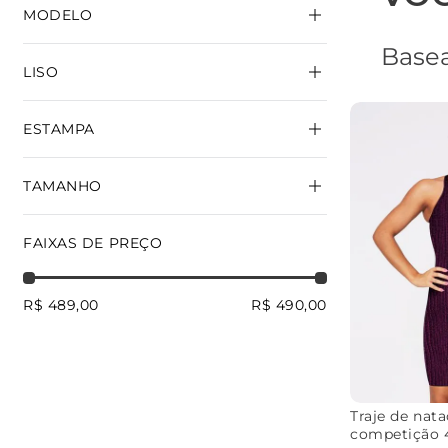
MODELO
Basea
TRAJE COMPETIÇÃO
LISO
ESTAMPA
PRETO
TAMANHO
SKIN
SKIN ROSA
GRAFFITI
PP
P
M
G
FAIXAS DE PREÇO
R$ 489,00
R$ 490,00
Traje de nat
competição 4