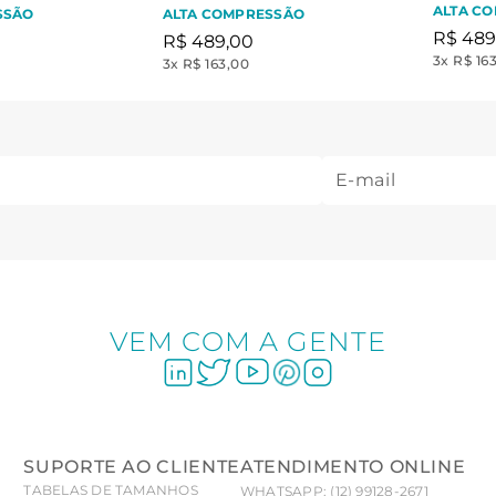
Graffiti
ALTA C
SSÃO
ALTA COMPRESSÃO
R$
489
R$
489
,
00
3
x
R$ 16
3
x
R$ 163,00
VEM COM A GENTE
SUPORTE AO CLIENTE
ATENDIMENTO ONLINE
TABELAS DE TAMANHOS
WHATSAPP: (12) 99128-2671