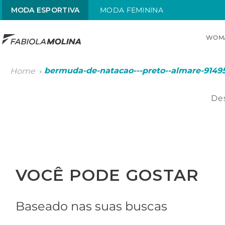
MODA ESPORTIVA
MODA FEMININA
WOM
TOP SEARCHES
bermuda-de-natacao---preto--almare-9149
1
.
sunquini
2
.
menstrual
Des
3
.
competição
4
.
prisma
5
.
sunga
VOCÊ PODE GOSTAR
6
.
cavado
Baseado nas suas buscas