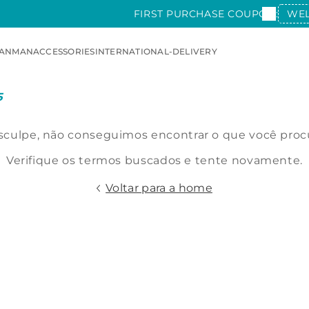
FIRST PURCHASE COUPON:
WE
AN
MAN
ACCESSORIES
INTERNATIONAL-DELIVERY
5
culpe, não conseguimos encontrar o que você proc
Verifique os termos buscados e tente novamente.
Voltar para a home