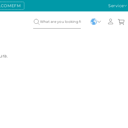
LCOMEFM
Service
ura.