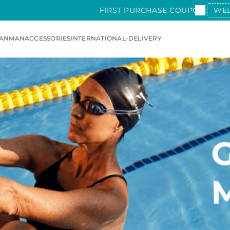
FIRST PURCHASE COUPON:
WE
AN
MAN
ACCESSORIES
INTERNATIONAL-DELIVERY