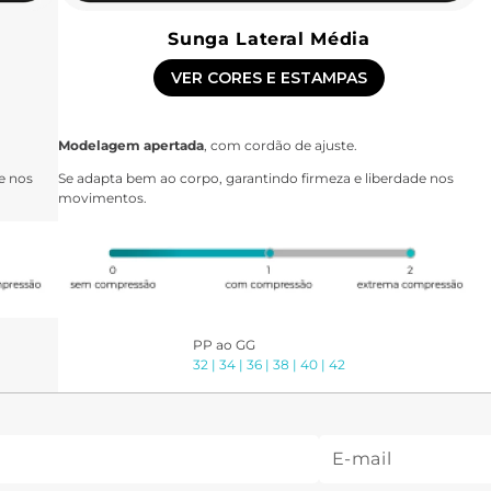
Sunga Lateral Média
VER CORES E ESTAMPAS
Modelagem apertada
, com cordão de ajuste.
e nos
Se adapta bem ao corpo, garantindo firmeza e liberdade nos
movimentos.
PP ao GG
32 | 34 | 36 | 38 | 40 | 42