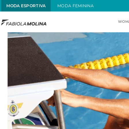
MODA ESPORTIVA
MODA FEMININA
WOM
TOP SEARCHES
1
.
maiô
2
.
top
3
.
sol
4
.
alças x
5
.
street
6
.
maiô alças finas