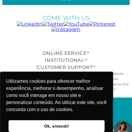
COME WITH US
ONLINE SERVICE
INSTITUTIONAL
CUSTOMER SUPPORT
All pieces, models, drawings, designs and shapes of the Fabiola
Molina® brand are exclusive and duly protected, and their
Utilizamos cookies para oferecer melhor
unauthorized reproduction, imitation or copying will give rise to the
experiência, melhorar o desempenho, analisar
civil and criminal penalties provided for by law. - CNPJ:
26.968.029/0001-55
como você interage em nosso site e
personalizar conteúdo. Ao utilizar este site, você
concorda com o uso de cookies.
FABIOLA MOLINA ©COPYRIGHT 2025
Ok, entendi!