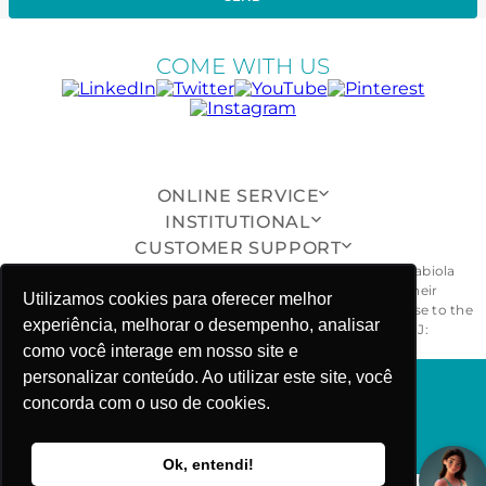
COME WITH US
ONLINE SERVICE
INSTITUTIONAL
CUSTOMER SUPPORT
All pieces, models, drawings, designs and shapes of the Fabiola
Molina® brand are exclusive and duly protected, and their
Utilizamos cookies para oferecer melhor
unauthorized reproduction, imitation or copying will give rise to the
experiência, melhorar o desempenho, analisar
civil and criminal penalties provided for by law. - CNPJ:
26.968.029/0001-55
como você interage em nosso site e
personalizar conteúdo. Ao utilizar este site, você
concorda com o uso de cookies.
FABIOLA MOLINA ©COPYRIGHT 2025
Ok, entendi!